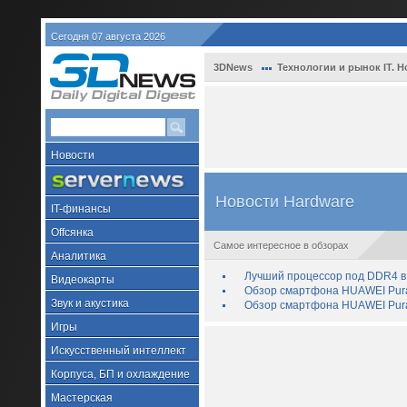
Сегодня 07 августа 2026
3DNews
Технологии и рынок IT. Н
Новости
Новости Hardware
IT-финансы
Offсянка
Самое интересное в обзорах
Аналитика
Лучший процессор под DDR4 в 
Видеокарты
Обзор смартфона HUAWEI Pura 
Звук и акустика
Обзор смартфона HUAWEI Pura
Игры
Искусственный интеллект
Корпуса, БП и охлаждение
Мастерская