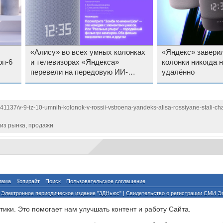
«Алису» во всех умных колонках
«Яндекс» заверил
оп-6
и телевизорах «Яндекса»
колонки никогда 
перевели на передовую ИИ-
удалённо
модель
141137/v-9-iz-10-umnih-kolonok-v-rossii-vstroena-yandeks-alisa-rossiyane-stali-ch
из рынка
,
продажи
лама
Копирайт
Поиск
Пользовательское соглашение
Электронное периодическое издание "3ДНьюс" | Свидетельство о регистрации СМИ Э
й по надзору за соблюдением законодательства в сфере массовых коммуникаций и о
ики. Это помогает нам улучшать контент и работу Cайта.
ента ссылка на сайт с указанием автора обязательна. Полное заимствование докумен
йского и международного законодательства и возможно только с согласия редакции 3