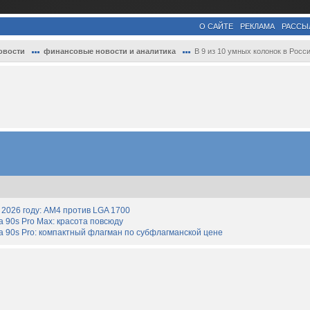
О САЙТЕ
РЕКЛАМА
РАССЫ
овости
финансовые новости и аналитика
В 9 из 10 умных колонок в России встроен.
2026 году: AM4 против LGA 1700
90s Pro Max: красота повсюду
 90s Pro: компактный флагман по субфлагманской цене