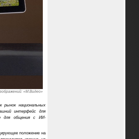
зображений: «М.Видео»
к рынок национальных
машний интерфейс для
е для общения с ИИ-
идирующее положение на