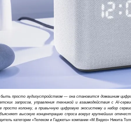
ла быть просто аудиоустройством — она становится домашним циф
 детских запросов, управления техникой и взаимодействия с AI-серв
 просто колонку, а привычную цифровую экосистему и набор серви
объясняет высокую концентрацию спроса вокруг крупнейших отечес
дитель категории «Телеком и Гаджеты» компании «М.Видео» Никита Тол