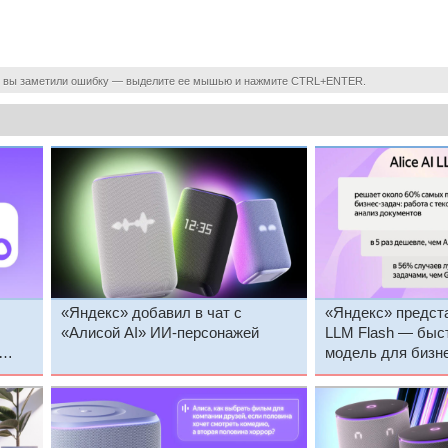
 вы заметили ошибку — выделите ее мышью и нажмите CTRL+ENTER.
«Яндекс» добавил в чат с
«Яндекс» предста
«Алисой AI» ИИ-персонажей
LLM Flash — быс
модель для бизн