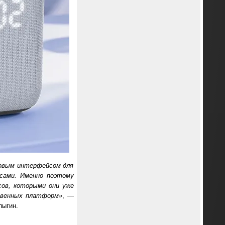
ровым интерфейсом для
исами. Именно поэтому
сов, которыми они уже
твенных платформ»
, —
пыгин.