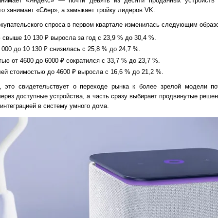
анимает «Яндекс» — почти девять из десяти проданных устройств
то занимает «Сбер», а замыкает тройку лидеров VK.
окупательского спроса в первом квартале изменилась следующим образ
свыше 10 130 ₽ выросла за год с 23,9 % до 30,4 %.
000 до 10 130 ₽ снизилась с 25,8 % до 24,7 %.
ью от 4600 до 6000 ₽ сократился с 33,7 % до 23,7 %.
й стоимостью до 4600 ₽ выросла с 16,6 % до 21,2 %.
 это свидетельствует о переходе рынка к более зрелой модели пот
через доступные устройства, а часть сразу выбирает продвинутые реше
интеграцией в систему умного дома.