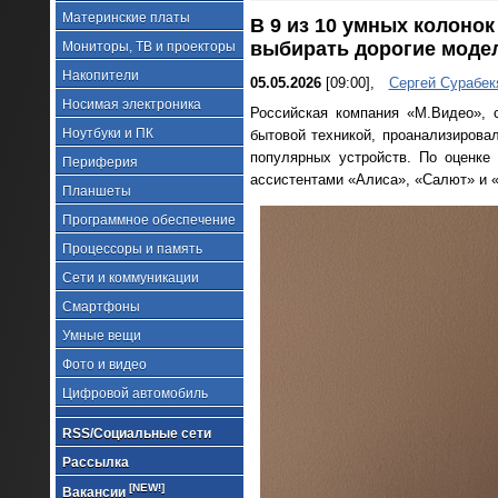
Материнские платы
В 9 из 10 умных колоно
выбирать дорогие моде
Мониторы, ТВ и проекторы
Накопители
05.05.2026
[09:00],
Сергей Сурабек
Носимая электроника
Российская компания «М.Видео», 
Ноутбуки и ПК
бытовой техникой, проанализирова
популярных устройств. По оценке
Периферия
ассистентами «Алиса», «Салют» и 
Планшеты
Программное обеспечение
Процессоры и память
Сети и коммуникации
Смартфоны
Умные вещи
Фото и видео
Цифровой автомобиль
RSS/Социальные сети
Рассылка
[NEW!]
Вакансии