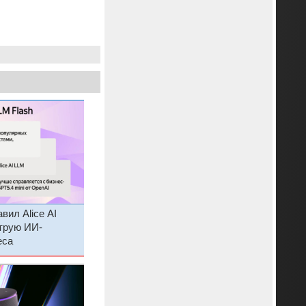
вил Alice AI
трую ИИ-
еса