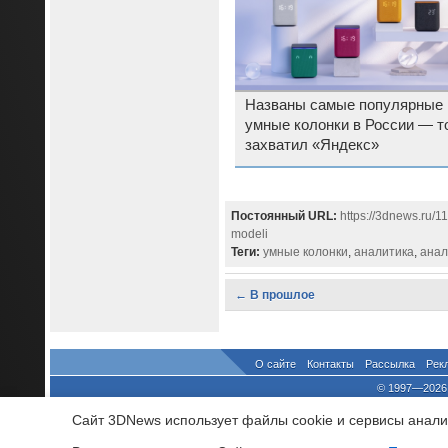
Названы самые популярные
умные колонки в России — т
захватил «Яндекс»
Постоянный URL:
https://3dnews.ru/1
modeli
Теги:
умные колонки
,
аналитика
,
анал
← В прошлое
О сайте
Контакты
Рассылка
Рек
© 1997—2026 
выдано Федеральной Службо
Сайт 3DNews использует файлы cookie и сервисы аналит
При цитировании докум
росси