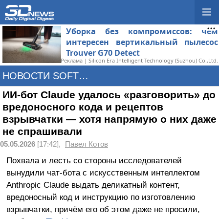
Уборка без компромиссов: чем
интересен вертикальный пылесос
Trouver G70 Detect
Реклама | Silicon Era Intelligent Technology (Suzhou) Co.,Ltd.
НОВОСТИ SOFTWARE
ИИ-бот Claude удалось «разговорить» до
вредоносного кода и рецептов
взрывчатки — хотя напрямую о них даже
не спрашивали
05.05.2026
[17:42],
Павел Котов
Похвала и лесть со стороны исследователей
вынудили чат-бота с искусственным интеллектом
Anthropic Claude выдать деликатный контент,
вредоносный код и инструкцию по изготовлению
взрывчатки, причём его об этом даже не просили,