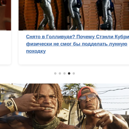
Снято в Голливуде? Почему Стэнли Кубрик
физически не смог бы подделать лунную
походку