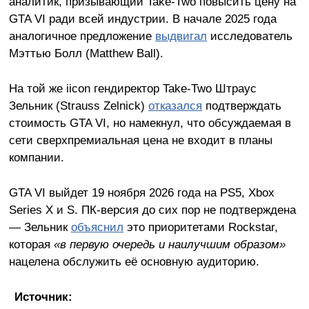
аналитик, призывающий Take-Two повысить цену на
GTA VI ради всей индустрии. В начале 2025 года
аналогичное предложение
выдвигал
исследователь
Мэттью Болл (Matthew Ball).
На той же iicon гендиректор Take-Two Штраус
Зельник (Strauss Zelnick)
отказался
подтверждать
стоимость GTA VI, но намекнул, что обсуждаемая в
сети сверхпремиальная цена не входит в планы
компании.
GTA VI выйдет 19 ноября 2026 года на PS5, Xbox
Series X и S. ПК-версия до сих пор не подтверждена
— Зельник
объяснил
это приоритетами Rockstar,
которая
«в первую очередь и наилучшим образом»
нацелена обслужить её основную аудиторию.
Источник: