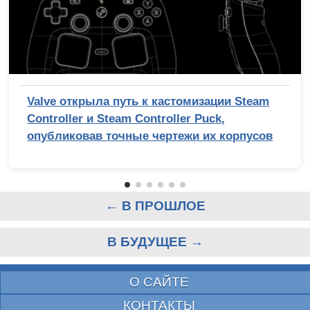
Valve открыла путь к кастомизации Steam
Controller и Steam Controller Puck,
опубликовав точные чертежи их корпусов
← В ПРОШЛОЕ
В БУДУЩЕЕ →
О САЙТЕ
КОНТАКТЫ