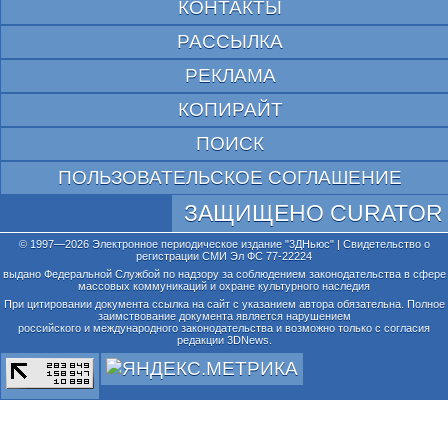
КОНТАКТЫ
РАССЫЛКА
РЕКЛАМА
КОПИРАЙТ
ПОИСК
ПОЛЬЗОВАТЕЛЬСКОЕ СОГЛАШЕНИЕ
ЗАЩИЩЕНО CURATOR
© 1997—2026 Электронное периодическое издание "3ДНьюс" | Свидетельство о
регистрации СМИ Эл ФС 77-22224
выдано Федеральной Службой по надзору за соблюдением законодательства в сфере
массовых коммуникаций и охране культурного наследия
При цитировании документа ссылка на сайт с указанием автора обязательна. Полное
заимствование документа является нарушением
российского и международного законодательства и возможно только с согласия
редакции 3DNews.