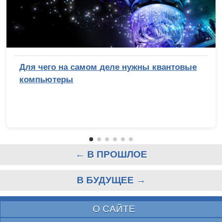
Для чего на самом деле нужны квантовые
компьютеры
← В ПРОШЛОЕ
В БУДУЩЕЕ →
О САЙТЕ