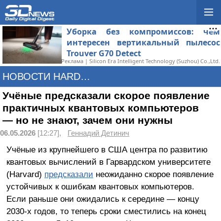
Уборка без компромиссов: чем
интересен вертикальный пылесос
Trouver G70 Detect
Реклама | Silicon Era Intelligent Technology (Suzhou) Co.,Ltd.
НОВОСТИ HARDWARE
Учёные предсказали скорое появление
практичных квантовых компьютеров
— но не знают, зачем они нужны
06.05.2026
[12:27],
Геннадий Детинич
Учёные из крупнейшего в США центра по развитию
квантовых вычислений в Гарвардском университете
(Harvard)
предсказали
неожиданно скорое появление
устойчивых к ошибкам квантовых компьютеров.
Если раньше они ожидались к середине — концу
2030-х годов, то теперь сроки сместились на конец