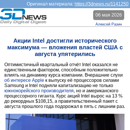
Оригинал материала:
https://3dnews.ru/1141250
06 мая 2026
Алексей Разин
Акции Intel достигли исторического
максимума — вложения властей США с
августа упятерились
Оптимистичный квартальный отчёт Intel оказался не
единственным фактором, способным положительно
влиять на динамику курса компании. Вчерашние слухи
об интересе Apple
к выпуску её процессоров силами
Samsung и Intel подняли капитализацию не только
южнокорейского производителя
, но и американского
процессорного гиганта. Курс акций Intel вырос на 13 %
до рекордных $108,15, а правительственный пакет с
августа прошлого года подорожал в пять с лишним раз.