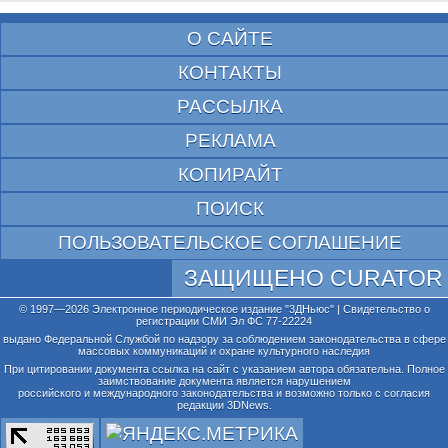
О САЙТЕ
КОНТАКТЫ
РАССЫЛКА
РЕКЛАМА
КОПИРАЙТ
ПОИСК
ПОЛЬЗОВАТЕЛЬСКОЕ СОГЛАШЕНИЕ
ЗАЩИЩЕНО CURATOR
© 1997—2026 Электронное периодическое издание "3ДНьюс" | Свидетельство о
регистрации СМИ Эл ФС 77-22224
выдано Федеральной Службой по надзору за соблюдением законодательства в сфере
массовых коммуникаций и охране культурного наследия
При цитировании документа ссылка на сайт с указанием автора обязательна. Полное
заимствование документа является нарушением
российского и международного законодательства и возможно только с согласия
редакции 3DNews.