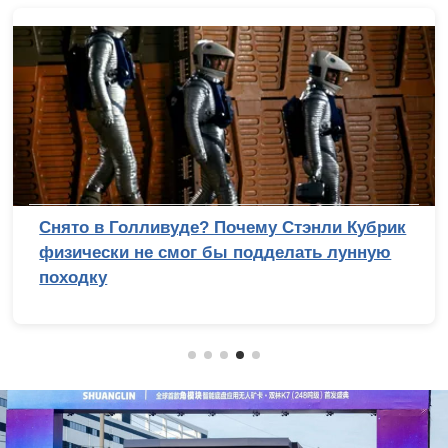
Снято в Голливуде? Почему Стэнли Кубрик
физически не смог бы подделать лунную
походку