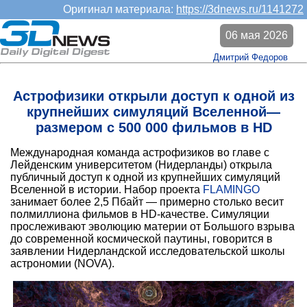
Оригинал материала:
https://3dnews.ru/1141272
06 мая 2026
Дмитрий Федоров
Астрофизики открыли доступ к одной из
крупнейших симуляций Вселенной—
размером с 500 000 фильмов в HD
Международная команда астрофизиков во главе с
Лейденским университетом (Нидерланды) открыла
публичный доступ к одной из крупнейших симуляций
Вселенной в истории. Набор проекта
FLAMINGO
занимает более 2,5 Пбайт — примерно столько весит
полмиллиона фильмов в HD-качестве. Симуляции
прослеживают эволюцию материи от Большого взрыва
до современной космической паутины, говорится в
заявлении Нидерландской исследовательской школы
астрономии (NOVA).