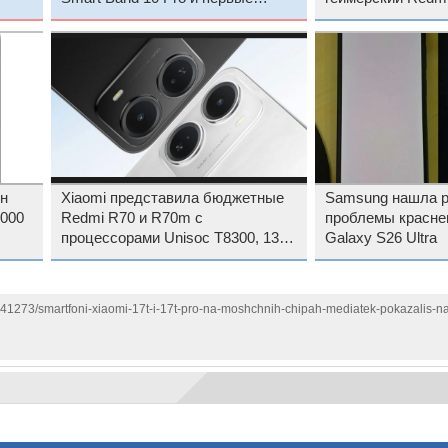
спортивные наушники
батареей на 8550
н
Xiaomi представила бюджетные
Samsung нашла 
7000
Redmi R70 и R70m с
проблемы красне
процессорами Unisoc T8300, 13-
Galaxy S26 Ultra
Мп камерами и ёмкими
батареями
141273/smartfoni-xiaomi-17t-i-17t-pro-na-moshchnih-chipah-mediatek-pokazalis-n