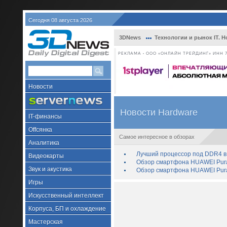
Сегодня 08 августа 2026
3DNews
Технологии и рынок IT. Н
РЕКЛАМА • ООО «ОНЛАЙН ТРЕЙДИНГ» ИНН 7
Новости
Новости Hardware
IT-финансы
Offсянка
Самое интересное в обзорах
Аналитика
Лучший процессор под DDR4 в 
Видеокарты
Обзор смартфона HUAWEI Pura 
Звук и акустика
Обзор смартфона HUAWEI Pura
Игры
Искусственный интеллект
Корпуса, БП и охлаждение
Мастерская