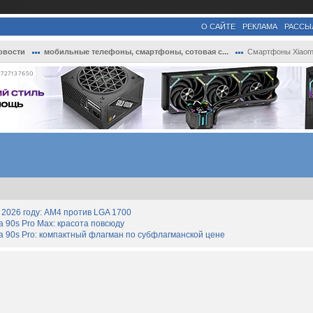
О САЙТЕ
РЕКЛАМА
РАССЫ
овости
мобильные телефоны, смартфоны, сотовая с...
Смартфоны Xiaomi 17T и 17T Pro на мощных
727137650
2026 году: AM4 против LGA 1700
90s Pro Max: красота повсюду
 90s Pro: компактный флагман по субфлагманской цене