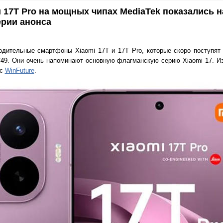
 17T Pro на мощных чипах MediaTek показались н
ерии анонса
водительные смартфоны Xiaomi 17T и 17T Pro, которые скоро поступя
€749. Они очень напоминают основную флагманскую серию Xiaomi 17. 
рс
WinFuture
.