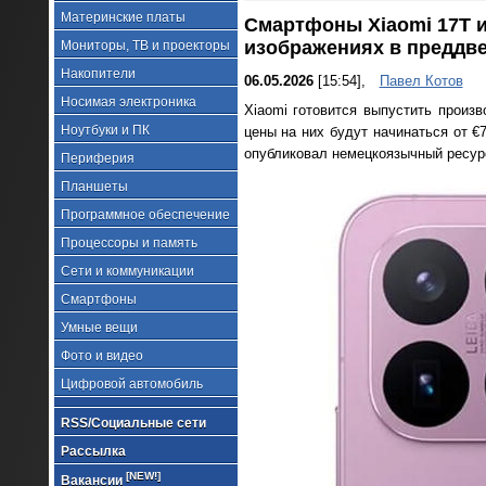
Материнские платы
Смартфоны Xiaomi 17T и
изображениях в преддв
Мониторы, ТВ и проекторы
Накопители
06.05.2026
[15:54],
Павел Котов
Носимая электроника
Xiaomi готовится выпустить произ
Ноутбуки и ПК
цены на них будут начинаться от 
опубликовал немецкоязычный ресу
Периферия
Планшеты
Программное обеспечение
Процессоры и память
Сети и коммуникации
Смартфоны
Умные вещи
Фото и видео
Цифровой автомобиль
RSS/Социальные сети
Рассылка
[NEW!]
Вакансии