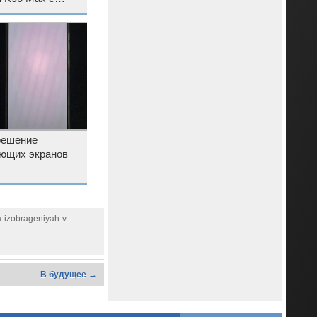
 мА·ч
решение
ющих экранов
a-izobrageniyah-v-
В будущее →