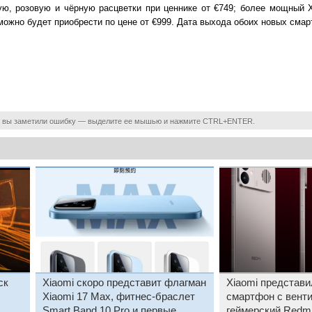
ую, розовую и чёрную расцветки при ценнике от €749; более мощный X
можно будет приобрести по цене от €999. Дата выхода обоих новых смар
 вы заметили ошибку — выделите ее мышью и нажмите CTRL+ENTER.
ск
Xiaomi скоро представит флагман
Xiaomi представи
Xiaomi 17 Max, фитнес-браслет
смартфон с вент
Smart Band 10 Pro и первые
геймерский Redmi