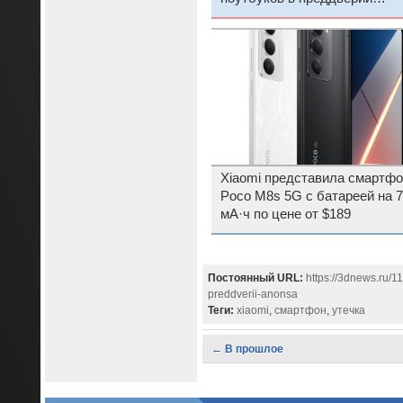
Computex 2026
Xiaomi представила смартфо
Poco M8s 5G с батареей на 
мА·ч по цене от $189
Постоянный URL:
https://3dnews.ru/1
preddverii-anonsa
Теги:
xiaomi
,
смартфон
,
утечка
← В прошлое