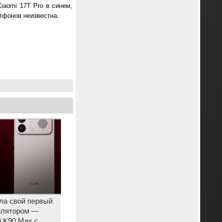
iaomi 17T Pro в синем,
тфонов неизвестна.
ла свой первый
илятором —
 K90 Max с