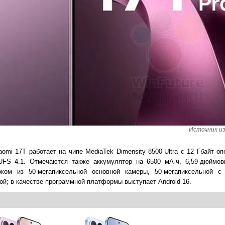
Источник из
mi 17T работает на чипе MediaTek Dimensity 8500-Ultra с 12 Гбайт оп
 UFS 4.1. Отмечаются также аккумулятор на 6500 мА·ч, 6,59-дюйм
оком из 50-мегапиксельной основной камеры, 50-мегапиксельной с
й; в качестве программной платформы выступает Android 16.