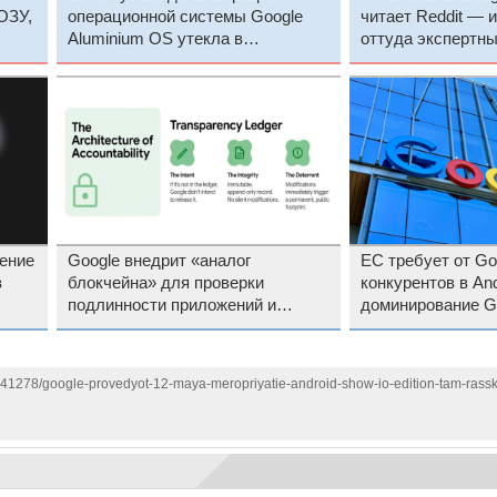
ОЗУ,
операционной системы Google
читает Reddit — 
Aluminium OS утекла в
оттуда экспертн
преддверии анонса
ение
Google внедрит «аналог
ЕС требует от Go
в
блокчейна» для проверки
конкурентов в An
подлинности приложений и
доминирование G
модулей Android
ударом
1141278/google-provedyot-12-maya-meropriyatie-android-show-io-edition-tam-rassk