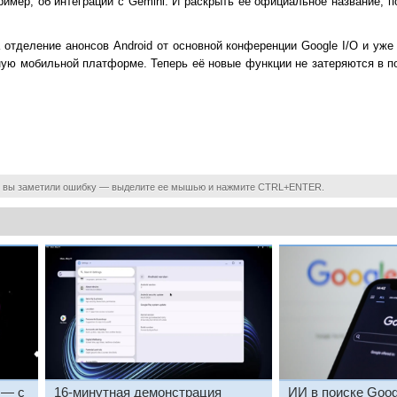
ример, об интеграции с Gemini. И раскрыть её официальное название, 
 отделение анонсов Android от основной конференции Google I/O и уже
ую мобильной платформе. Теперь её новые функции не затеряются в по
 вы заметили ошибку — выделите ее мышью и нажмите CTRL+ENTER.
 — с
16-минутная демонстрация
ИИ в поиске Google теп