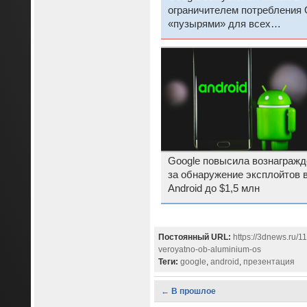
ограничителем потребления 
«пузырями» для всех
приложений и другими
улучшениями
Google повысила вознагражд
за обнаружение эксплойтов 
Android до $1,5 млн
Постоянный URL:
https://3dnews.ru/
veroyatno-ob-aluminium-os
Теги:
google
,
android
,
презентация
← В прошлое