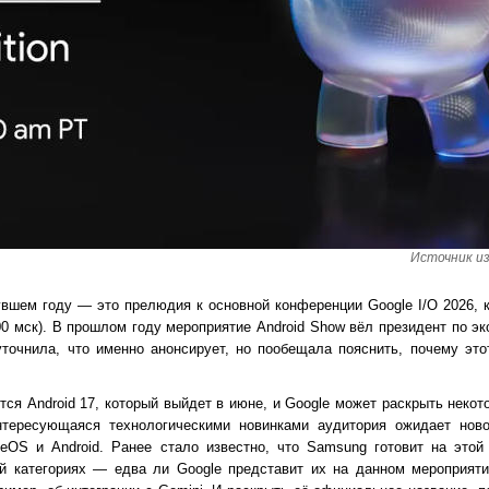
Источник из
вшем году — это прелюдия к основной конференции Google I/O 2026, к
:00 мск). В прошлом году мероприятие Android Show вёл президент по э
уточнила, что именно анонсирует, но пообещала пояснить, почему это
тся Android 17, который выйдет в июне, и Google может раскрыть неко
тересующаяся технологическими новинками аудитория ожидает ново
eOS и Android. Ранее стало известно, что Samsung готовит на это
й категориях — едва ли Google представит их на данном мероприяти