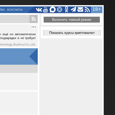
18+
ЛКА
КОНТАКТЫ
Включить темный режим
Показать курсы криптовалют
А ещё он автоматически
 подзарядки и не требует
echnology (Suzhou) Co.,Ltd.