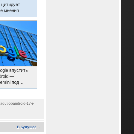
и цитирует
ые мнения
ogle впустить
droid —
emini под
agut-obandroid-17-i-
В будущее →