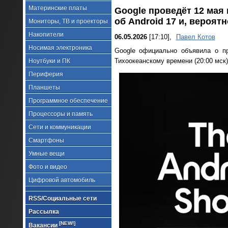
Материнские платы
Google проведёт 12 мая 
об Android 17 и, вероят
Мониторы, ТВ и проекторы
Накопители
06.05.2026
[17:10],
Павел Котов
Носимая электроника
Google официально объявила о п
Тихоокеанскому времени (20:00 мск)
Ноутбуки и ПК
Периферия
Планшеты
Программное обеспечение
Процессоры и память
Сети и коммуникации
Смартфоны
Умные вещи
Фото и видео
Цифровой автомобиль
RSS/Социальные сети
Рассылка
[NEW!]
Вакансии