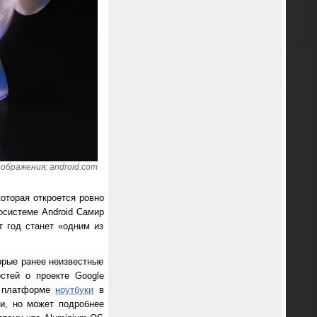
ображения: android.com
оторая откроется ровно
косистеме Android Самир
т год станет «одним из
торые ранее неизвестные
стей о проекте Google
й платформе
ноутбуки
в
и, но может подробнее