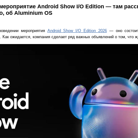
мероприятие Android Show I/O Edition — там расс
но, об Aluminium OS
роведении мероприятия
Android Show I/O Edition 2026
— оно состоит
. Как ожидается, компания сделает ряд важных объявлений о том, что ж