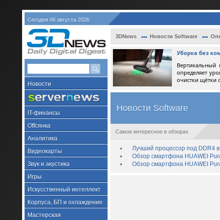
Сегодня 06 августа 2026
3DNews
Новости Software
Оп
Уборка без ко
Вертикальный 
определяет уро
очистки щётки 
Новости
Новости Software
IT-финансы
Offсянка
Самое интересное в обзорах
Аналитика
Лучший процессор под DDR4 в 
Видеокарты
Обзор смартфона HUAWEI Pura 
Звук и акустика
Обзор смартфона HUAWEI Pura
Игры
Искусственный интеллект
Корпуса, БП и охлаждение
Мастерская