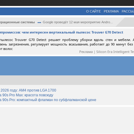
О САЙТЕ
РЕКЛАМА
РАССЫ
ерационные системы
Google проведёт 12 мая мероприятие Andro...
мпромиссов: чем интересен вертикальный пылесос Trouver G70 Detect
пылесос Trouver G70 Detect решает проблему уборки вдоль стен и мебели. 
вень загрязнения, регулирует мощность всасывания, работает до 90 минут без
от волос
Реклама | Silicon Era Intelligent T
2026 году: AM4 против LGA 1700
90s Pro Max: красота повсюду
 90s Pro: компактный флагман по субфлагманской цене