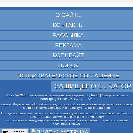
О САЙТЕ
КОНТАКТЫ
РАССЫЛКА
РЕКЛАМА
КОПИРАЙТ
ПОИСК
ПОЛЬЗОВАТЕЛЬСКОЕ СОГЛАШЕНИЕ
ЗАЩИЩЕНО CURATOR
© 1997—2026 Электронное периодическое издание "3ДНьюс" | Свидетельство о
регистрации СМИ Эл ФС 77-22224
выдано Федеральной Службой по надзору за соблюдением законодательства в сфере
массовых коммуникаций и охране культурного наследия
При цитировании документа ссылка на сайт с указанием автора обязательна. Полное
заимствование документа является нарушением
российского и международного законодательства и возможно только с согласия
редакции 3DNews.