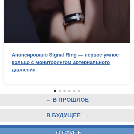
Анонсировано Signal Ring — первое умное
кольцо с мониторингом артериального
давления
← В ПРОШЛОЕ
В БУДУЩЕЕ →
О САЙТЕ