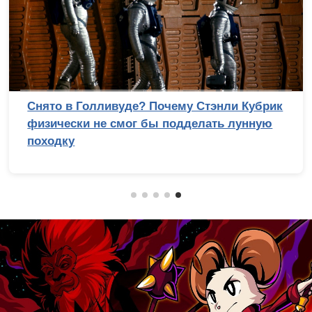
Снято в Голливуде? Почему Стэнли Кубрик
физически не смог бы подделать лунную
походку