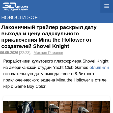
НОВОСТИ SOFTWARE
Лаконичный трейлер раскрыл дату
выхода и цену олдскульного
приключения Mina the Hollower от
создателей Shovel Knight
06.05.2026
[22:23],
Михаил Романов
Разработчики культового платформера Shovel Knight
из американской студии Yacht Club Games
объявили
окончательную дату выхода своего 8-битного
приключенческого экшена Mina the Hollower в стиле
игр с Game Boy Color.