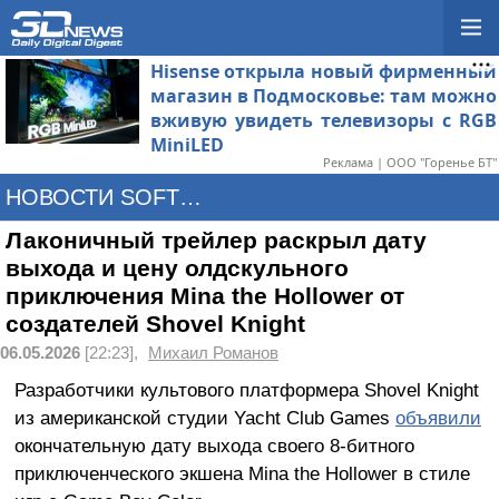
Hisense открыла новый фирменный
магазин в Подмосковье: там можно
вживую увидеть телевизоры с RGB
MiniLED
Реклама | ООО "Горенье БТ"
НОВОСТИ SOFTWARE
Лаконичный трейлер раскрыл дату
выхода и цену олдскульного
приключения Mina the Hollower от
создателей Shovel Knight
06.05.2026
[22:23],
Михаил Романов
Разработчики культового платформера Shovel Knight
из американской студии Yacht Club Games
объявили
окончательную дату выхода своего 8-битного
приключенческого экшена Mina the Hollower в стиле