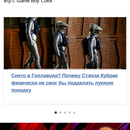
игр с Game Boy Color.
Снято в Голливуде? Почему Стэнли Кубрик
физически не смог бы подделать лунную
походку