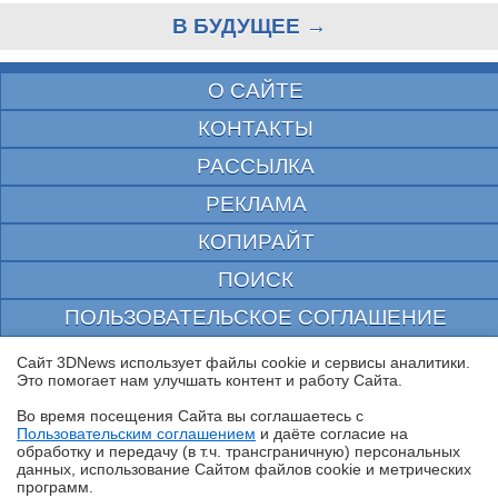
В БУДУЩЕЕ →
О САЙТЕ
КОНТАКТЫ
РАССЫЛКА
РЕКЛАМА
КОПИРАЙТ
ПОИСК
ПОЛЬЗОВАТЕЛЬСКОЕ СОГЛАШЕНИЕ
ЗАЩИЩЕНО CURATOR
Сайт 3DNews использует файлы cookie и сервисы аналитики.
Это помогает нам улучшать контент и работу Cайта.
© 1997—2026 Электронное периодическое издание "3ДНьюс" | Свидетельство о
регистрации СМИ Эл ФС 77-22224
Во время посещения Cайта вы соглашаетесь с
выдано Федеральной Службой по надзору за соблюдением законодательства в сфере
Пользовательским соглашением
и даёте согласие на
массовых коммуникаций и охране культурного наследия
✖
обработку и передачу (в т.ч. трансграничную) персональных
При цитировании документа ссылка на сайт с указанием автора обязательна. Полное
данных, использование Cайтом файлов cookie и метрических
заимствование документа является нарушением
российского и международного законодательства и возможно только с согласия
программ.
редакции 3DNews.