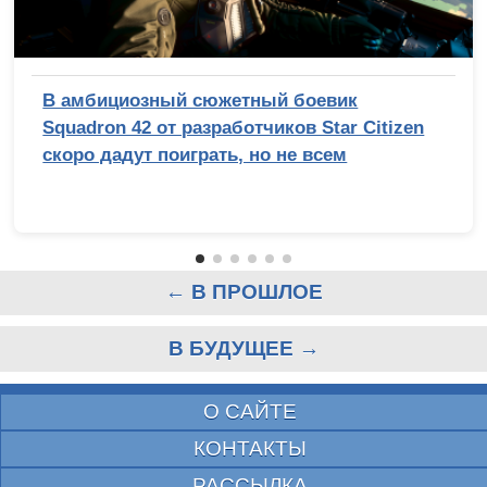
В амбициозный сюжетный боевик
Squadron 42 от разработчиков Star Citizen
скоро дадут поиграть, но не всем
← В ПРОШЛОЕ
В БУДУЩЕЕ →
О САЙТЕ
КОНТАКТЫ
РАССЫЛКА