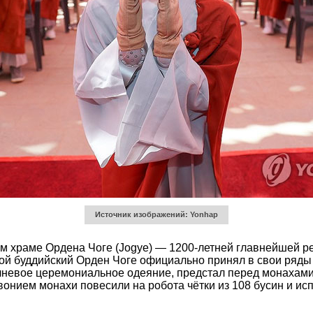
Источник изображений: Yonhap
ком храме Ордена Чоге (Jogye) — 1200-летней главнейшей
ой буддийский Орден Чоге официально принял в свои ряды 
ичневое церемониальное одеяние, предстал перед монахам
вонием монахи повесили на робота чётки из 108 бусин и ис