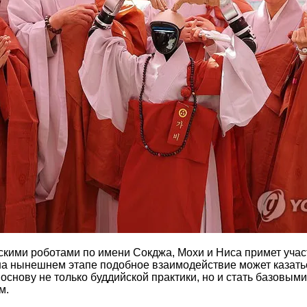
скими роботами по имени Сокджа, Мохи и Ниса примет уча
а нынешнем этапе подобное взаимодействие может казатьс
нову не только буддийской практики, но и стать базовыми
м.