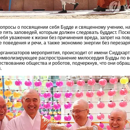
опросы о посвящении себя Будде и священному учению, на 
 пять заповедей, которым должен следовать буддист. Пос
ебя уважение к жизни без причинения вреда, запрет на пов
е поведения и речи, а также экономию энергии без перезар
 организаторов мероприятия, происходит от имени Сиддхар
 символизирующее распространение милосердия Будды по в
ществованию общества и роботов, подчеркнув, что они обра
.