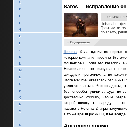
C
Saros — исправление ош
D
E
09 мая 202
F
Returnal от фи
Громким хитом 
G
по всему, реш
H
⇣ Содержание
I
J
Returnal
была одним из первых эк
K
которые компания просила $70 вме
момент $60. Тогда это казалось а
L
Housemarque не выпускает пло
M
аркадный «рогалик», а не какой-
N
итоге Returnal оказалась отличным
O
увлекательным и беспощадным, в
P
был способен удивить. Судя по вс
достаточно хорошо, чтобы разра
Q
второй подход к снаряду, — хо
R
называть Returnal 2, игры получили
S
в то же время разными, и не всегд
T
Аркадная драма
U