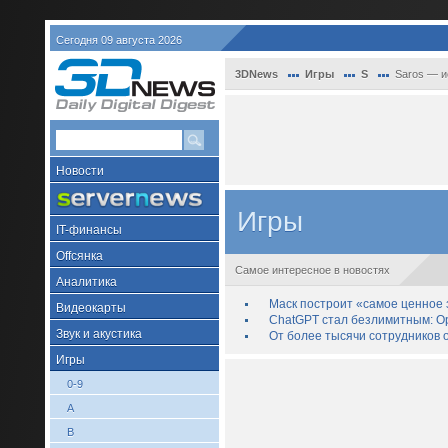
Сегодня 09 августа 2026
3DNews
Игры
S
Saros — и
Новости
Игры
IT-финансы
Offсянка
Самое интересное в новостях
Аналитика
Маск построит «самое ценное з
Видеокарты
ChatGPT стал безлимитным: Op
Звук и акустика
От более тысячи сотрудников 
Игры
0-9
A
B