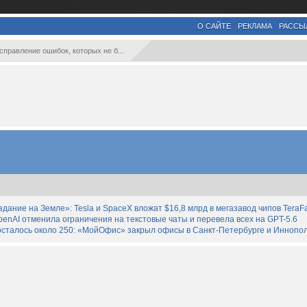
О САЙТЕ
РЕКЛАМА
РАССЫ
справление ошибок, которых не б...
дание на Земле»: Tesla и SpaceX вложат $16,8 млрд в мегазавод чипов TeraF
enAI отменила ограничения на текстовые чаты и перевела всех на GPT-5.6
осталось около 250: «МойОфис» закрыл офисы в Санкт-Петербурге и Иннопо