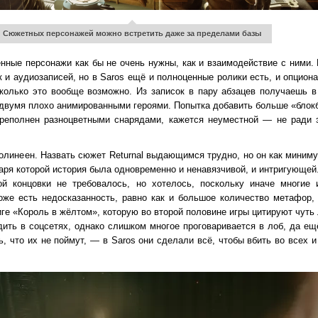
Сюжетных персонажей можно встретить даже за пределами базы
нные персонажи как бы не очень нужны, как и взаимодействие с ними. К
 и аудиозаписей, но в Saros ещё и полноценные ролики есть, и опцион
колько это вообще возможно. Из записок в пару абзацев получаешь 
двумя плохо анимированными героями. Попытка добавить больше «блок
ереполнен разноцветными снарядами, кажется неуместной — не ради 
олинеен. Назвать сюжет Returnal выдающимся трудно, но он как мини
даря которой история была одновременно и ненавязчивой, и интригующей
й концовки не требовалось, но хотелось, поскольку иначе многие
тоже есть недосказанность, равно как и большое количество метафор
ге «Король в жёлтом», которую во второй половине игры цитируют чуть 
ить в соцсетях, однако слишком многое проговаривается в лоб, да ещё
сь, что их не поймут, — в Saros они сделали всё, чтобы вбить во всех