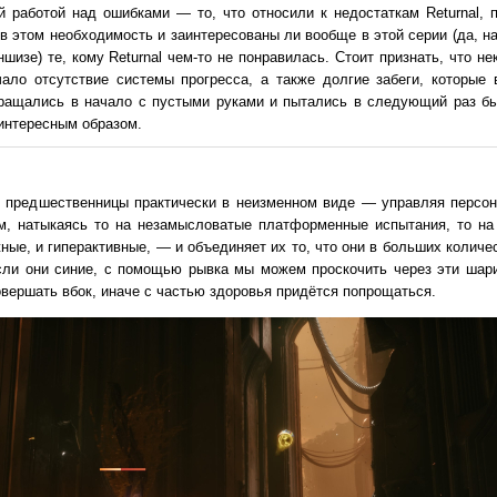
й работой над ошибками — то, что относили к недостаткам Returnal, 
в этом необходимость и заинтересованы ли вообще в этой серии (да, на
шизе) те, кому Returnal чем-то не понравилась. Стоит признать, что н
ало отсутствие системы прогресса, а также долгие забеги, которые 
вращались в начало с пустыми руками и пытались в следующий раз бы
 интересным образом.
 предшественницы практически в неизменном виде — управляя персон
м, натыкаясь то на незамысловатые платформенные испытания, то на 
ые, и гиперактивные, — и объединяет их то, что они в больших количе
сли они синие, с помощью рывка мы можем проскочить через эти шари
вершать вбок, иначе с частью здоровья придётся попрощаться.