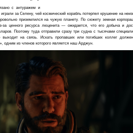
язано с антуражем и
ы играли за Селену, чей космический корабль потерпел крушение на неи
бровольно приземлился на чужую планету. По сюжету земная корпора
из-за ценного ресурса люценита — ожидается, что его добыча и до
ларов. Поэтому туда отправили сразу три судна с тысячами специали
е выходит на связь. Искать пропавших или погибших коллег долже
, одним из членов которого является наш Арджун.