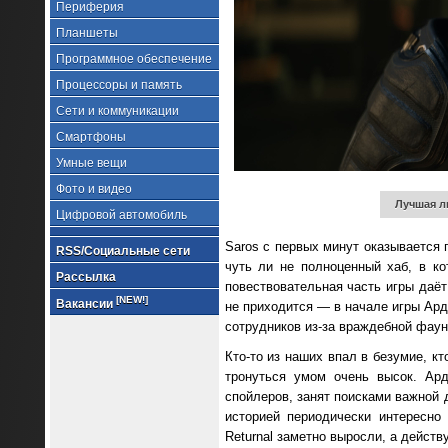
Периферия
Планшеты
Программное обеспечение
Процессоры и память
Сети и коммуникации
Смартфоны
Умные вещи
Фото и видео
Лучшая л
Цифровой автомобиль
Saros с первых минут оказывается 
RSS/Социальные сети
чуть ли не полноценный хаб, в к
Рассылка
повествовательная часть игры даё
[NEW!]
Вакансии
не приходится — в начале игры Ард
сотрудников из-за враждебной фаун
Кто-то из наших впал в безумие, кт
тронуться умом очень высок. Ард
спойлеров, занят поисками важной 
историей периодически интересно
Returnal заметно выросли, а дейст