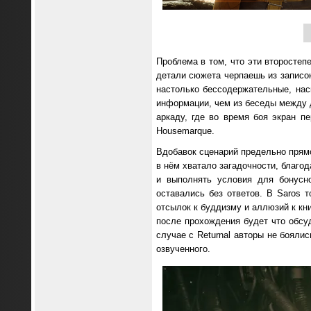
Проблема в том, что эти второстепе
детали сюжета черпаешь из записок
настолько бессодержательные, нас
информации, чем из беседы между 
аркаду, где во время боя экран п
Housemarque.
Вдобавок сценарий предельно прям
в нём хватало загадочности, благо
и выполнять условия для бонусно
оставались без ответов. В Saros 
отсылок к буддизму и аллюзий к кни
после прохождения будет что обсуд
случае с Returnal авторы не бояли
озвученного.