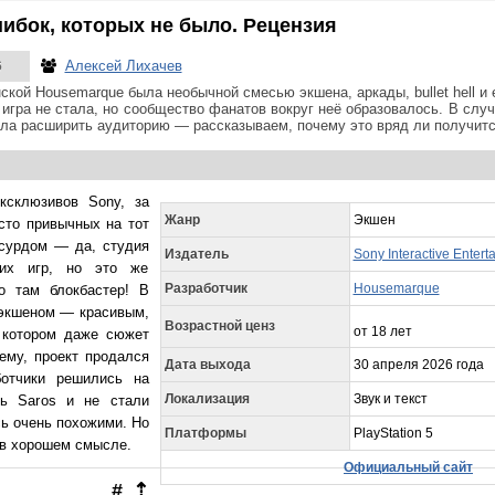
ибок, которых не было. Рецензия
Алексей Лихачев
6
нской Housemarque была необычной смесью экшена, аркады, bullet hell и
игра не стала, но сообщество фанатов вокруг неё образовалось. В случ
ила расширить аудиторию — рассказываем, почему это вряд ли получит
склюзивов Sony, за
Жанр
Экшен
сто привычных на тот
бсурдом — да, студия
Издатель
Sony Interactive Entert
хих игр, но это же
Разработчик
Housemarque
то там блокбастер! В
 экшеном — красивым,
Возрастной ценз
от 18 лет
 котором даже сюжет
ему, проект продался
Дата выхода
30 апреля 2026 года
ботчики решились на
Локализация
Звук и текст
ть Saros и не стали
сь очень похожими. Но
Платформы
PlayStation 5
а в хорошем смысле.
Официальный сайт
#
⇡