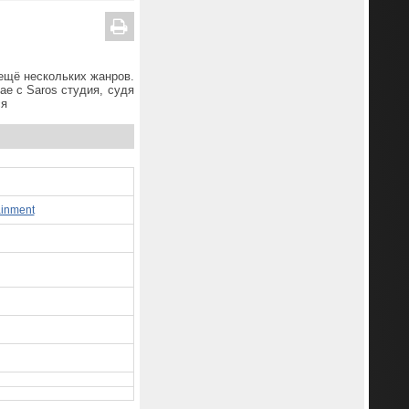
 ещё нескольких жанров.
ае с Saros студия, судя
ся
ainment