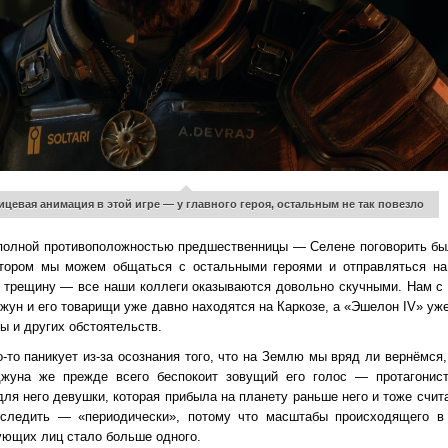
ицевая анимация в этой игре — у главного героя, остальным не так повезло
полной противоположностью предшественницы — Селене поговорить было
отором мы можем общаться с остальными героями и отправляться на
т трещину — все наши коллеги оказываются довольно скучными. Нам с
жун и его товарищи уже давно находятся на Каркозе, а «Эшелон IV» уж
ы и других обстоятельств.
о-то паникует из-за осознания того, что на Землю мы вряд ли вернёмся
жуна же прежде всего беспокоит зовущий его голос — протагонист
для него девушки, которая прибыла на планету раньше него и тоже счит
 следить — «периодически», потому что масштабы происходящего в
вующих лиц стало больше одного.