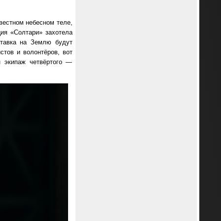
звестном небесном теле,
ция «Солтари» захотела
ставка на Землю будут
стов и волонтёров, вот
н экипаж четвёртого —