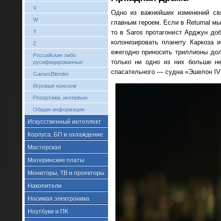
V
Одно из важнейших изменений св
W
главным героем. Если в Returnal м
Y
то в Saros протагонист Арджун до
колонизировать планету Каркоза 
Z
ежегодно приносить триллионы дол
Российские либо
только ни одно из них больше н
русифицированные
спасательного — судна «Эшелон IV»
GamesBlender
Игровые консоли
Репортажи, интервью
Общая информация
Искусственный интеллект
Корпуса, БП и охлаждение
Мастерская
Материнские платы
Мониторы, ТВ и проекторы
Накопители
Носимая электроника
Ноутбуки и ПК