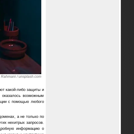
Rahmani / unsplash.com
еют какой-либо защиты и
х оказалось возможным
зации с помощью любого
доменах, а не только по
угих нехитрых запросов.
одробную информацию о