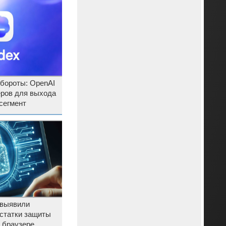
обороты: OpenAI
ёров для выхода
сегмент
 выявили
остатки защиты
 браузере