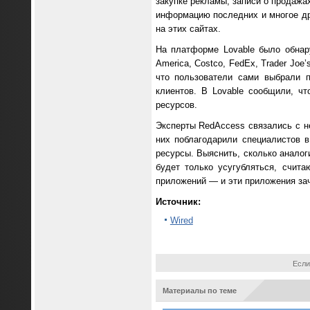
закупке рекламы, записи о продажа
информацию последних и многое др
на этих сайтах.
На платформе Lovable было обнар
America, Costco, FedEx, Trader Joe’
что пользователи сами выбрали 
клиентов. В Lovable сообщили, ч
ресурсов.
Эксперты RedAccess связались с н
них поблагодарили специалистов в
ресурсы. Выяснить, сколько анало
будет только усугубляться, счит
приложений — и эти приложения за
Источник:
Wired
Если
Материалы по теме