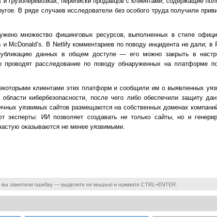
х и грузоперевозках, переписки продавцов с клиентами, содержащие по
угое. В ряде случаев исследователи без особого труда получили прив
ужено множество фишинговых ресурсов, выполненных в стиле офици
s и McDonald’s. В Netlify комментариев по поводу инцидента не дали; в 
публикацию данных в общем доступе — его можно закрыть в настр
то проводят расследование по поводу обнаруженных на платформе 
екоторыми клиентами этих платформ и сообщили им о выявленных уяз
 области кибербезопасности, после чего либо обеспечили защиту да
гичных уязвимых сайтов размещаются на собственных доменах компаний
ают эксперты: ИИ позволяет создавать не только сайты, но и генери
частую оказываются не менее уязвимыми.
 вы заметили ошибку — выделите ее мышью и нажмите CTRL+ENTER.