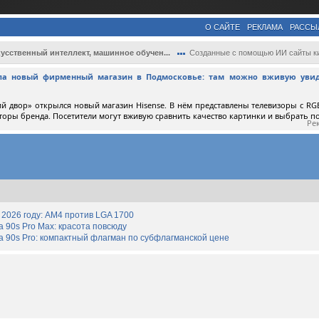
О САЙТЕ
РЕКЛАМА
РАССЫ
усственный интеллект, машинное обучен...
Созданные с помощью ИИ сайты кишат уязви..
ыла новый фирменный магазин в Подмосковье: там можно вживую увид
й двор» открылся новый магазин Hisense. В нём представлены телевизоры с RGB
торы бренда. Посетители могут вживую сравнить качество картинки и выбрать 
Ре
2026 году: AM4 против LGA 1700
90s Pro Max: красота повсюду
 90s Pro: компактный флагман по субфлагманской цене