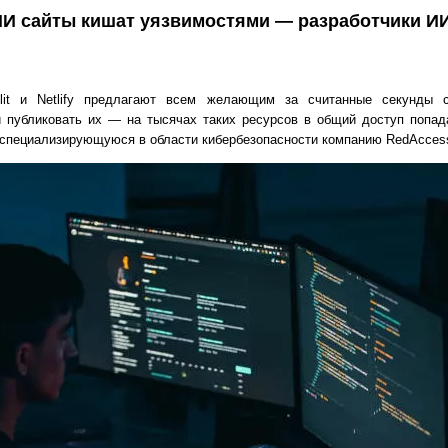
И сайты кишат уязвимостями — разработчики И
lit и Netlify предлагают всем желающим за считанные секунды 
 и публиковать их — на тысячах таких ресурсов в общий доступ попа
 специализирующуюся в области кибербезопасности компанию RedAcces