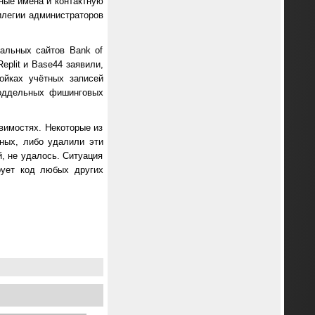
лные имена и контактную
илегии администраторов
альных сайтов Bank of
Replit и Base44 заявили,
ойках учётных записей
поддельных фишинговых
вимостях. Некоторые из
нных, либо удалили эти
, не удалось. Ситуация
рует код любых других