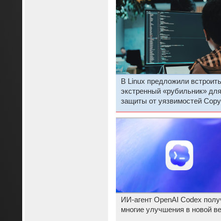
В Linux предложили встроит
экстренный «рубильник» дл
защиты от уязвимостей CopyF
и Dirty Frag
ИИ-агент OpenAI Codex полу
многие улучшения в новой в