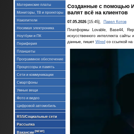
Материнские платы
Созданные с помощью И
валят всё на клиентов
Мониторы, ТВ и проекторы
Накопители
07.05.2026
[15:45],
Павел Котов
Носимая электроника
Платформы Lovable, Base44, Rep
искусственного интеллекта сайты
Ноутбуки и ПК
данные, пишет
Wired
со ссылкой на
Периферия
Планшеты
Программное обеспечение
Процессоры и память
Сети и коммуникации
Смартфоны
Умные вещи
Фото и видео
Цифровой автомобиль
RSS/Социальные сети
Рассылка
[NEW!]
Вакансии