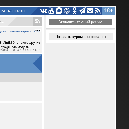
18+
ЛКА
КОНТАКТЫ
.
Включить темный режим
еть телевизоры с RGB
Показать курсы криптовалют
 MiniLED, а также другие
подходящую модель
клама | ООО "Горенье БТ"