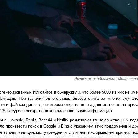
Источник изображения: Mohammad 
сгенерированных ИИ сайтов и обнаружили, что более 5000 из них не им
фикации. При наличии одного лишь адреса сайта во многих случая
сти и файлам данных; некоторые открывали эти данные после автори
40 % ресурсов раскрывали конфиденциальную информацию.
но: Lovable, Replit, Base44 и Netlify размещают их на собственных под
о произвести поиск в Google и Bing с указанием этих поддоменов и др
ие планы медицинских учреждений с личной информацией врачей, п