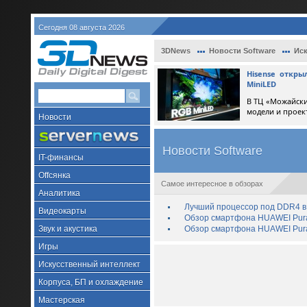
Сегодня 08 августа 2026
3DNews
Новости Software
Иск
Hisense откр
MiniLED
В ТЦ «Можайски
модели и проек
Новости
Новости Software
IT-финансы
Offсянка
Самое интересное в обзорах
Аналитика
Лучший процессор под DDR4 в 
Видеокарты
Обзор смартфона HUAWEI Pura 
Звук и акустика
Обзор смартфона HUAWEI Pura
Игры
Искусственный интеллект
Корпуса, БП и охлаждение
Мастерская