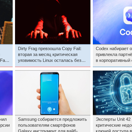
ь
Dirty Frag превзошла Copy Fail:
Codex набирает 
я
вторая за месяц критическая
привлекла партн
ail
уязвимость Linux осталась без
в корпоративный 
исправлений
чил
Samsung собирается предложить
Эксперты Unit 42
ерсии
пользователям смартфонов
критические нед
Galaxy инструмент для вайб-
ключей доступа в