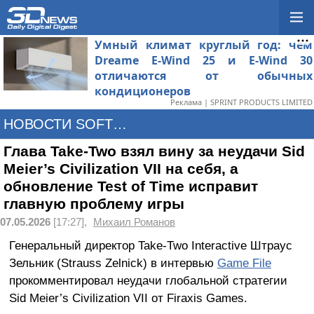
Умный климат круглый год: чем
Dreame E-Wind 25 и E-Wind 30
отличаются от обычных
кондиционеров
Реклама | SPRINT PRODUCTS LIMITED
НОВОСТИ SOFTWARE
Глава Take-Two взял вину за неудачи Sid
Meier’s Civilization VII на себя, а
обновление Test of Time исправит
главную проблему игры
07.05.2026
[17:27],
Михаил Романов
Генеральный директор Take-Two Interactive Штраус
Зельник (Strauss Zelnick) в интервью
Game File
прокомментировал неудачи глобальной стратегии
Sid Meier’s Civilization VII от Firaxis Games.