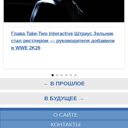
Глава Take-Two Interactive Штраус Зельник
стал рестлером — руководителя добавили
в WWE 2K26
← В ПРОШЛОЕ
В БУДУЩЕЕ →
О САЙТЕ
КОНТАКТЫ