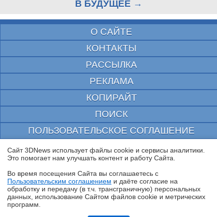
В БУДУЩЕЕ →
О САЙТЕ
КОНТАКТЫ
РАССЫЛКА
РЕКЛАМА
КОПИРАЙТ
ПОИСК
ПОЛЬЗОВАТЕЛЬСКОЕ СОГЛАШЕНИЕ
ЗАЩИЩЕНО CURATOR
Сайт 3DNews использует файлы cookie и сервисы аналитики.
Это помогает нам улучшать контент и работу Cайта.
© 1997—2026 Электронное периодическое издание "3ДНьюс" | Свидетельство о
регистрации СМИ Эл ФС 77-22224
Во время посещения Cайта вы соглашаетесь с
выдано Федеральной Службой по надзору за соблюдением законодательства в сфере
Пользовательским соглашением
и даёте согласие на
массовых коммуникаций и охране культурного наследия
✖
обработку и передачу (в т.ч. трансграничную) персональных
При цитировании документа ссылка на сайт с указанием автора обязательна. Полное
данных, использование Cайтом файлов cookie и метрических
заимствование документа является нарушением
программ.
российского и международного законодательства и возможно только с согласия
редакции 3DNews.