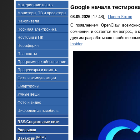
Материнские платы
Google начала тестиров
Мониторы, ТВ и проекторы
08.05.2026
[17:48],
Павел Котов
Накопители
С появлением OpenClaw возможно
Носимая электроника
сомнений, и остаётся ли вопрос, в 
Ноутбуки и ПК
другим разрабатывают собственные
Insider
.
Периферия
Планшеты
Программное обеспечение
Процессоры и память
Сети и коммуникации
Смартфоны
Умные вещи
Фото и видео
Цифровой автомобиль
RSS/Социальные сети
Рассылка
[NEW!]
Вакансии