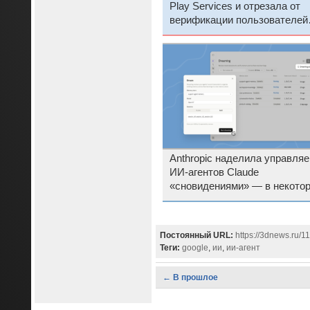
Play Services и отрезала от
верификации пользователей
Android без сервисов Google
Anthropic наделила управля
ИИ-агентов Claude
«сновидениями» — в некото
роде
Постоянный URL:
https://3dnews.ru/
Теги:
google
,
ии
,
ии-агент
← В прошлое