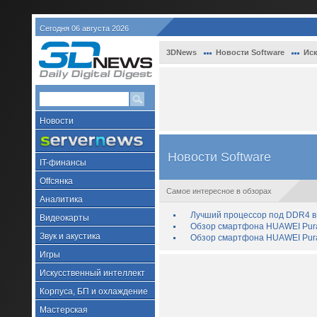
Сегодня 06 августа 2026
3DNews
Новости Software
Иск
Новости
Новости Software
IT-финансы
Offсянка
Самое интересное в обзорах
Аналитика
Лучший процессор под DDR4 в 
Видеокарты
Обзор смартфона HUAWEI Pura 
Звук и акустика
Обзор смартфона HUAWEI Pura
Игры
Искусственный интеллект
Корпуса, БП и охлаждение
Мастерская