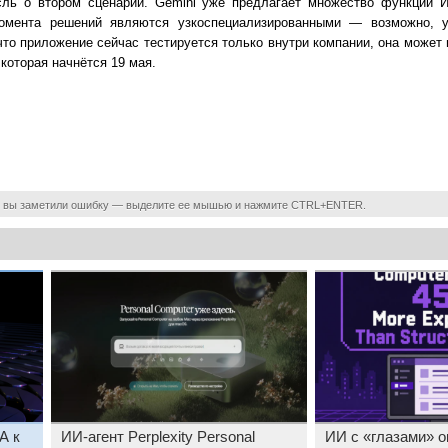
сль о втором сценарии. Gemini уже предлагает множество функций ИИ
омента решений являются узкоспециализированными — возможно, 
то приложение сейчас тестируется только внутри компании, она может 
 которая начнётся 19 мая.
 вы заметили ошибку — выделите ее мышью и нажмите CTRL+ENTER.
A к
ИИ-агент Perplexity Personal
ИИ с «глазами» о