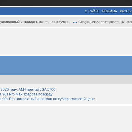
О САЙТЕ
РЕКЛАМА
РАССЫ
усственный интеллект, машинное обучен...
Google начала тестировать ИИ-агента Remy.
2026 году: AM4 против LGA 1700
90s Pro Max: красота повсюду
 90s Pro: компактный флагман по субфлагманской цене