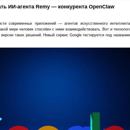
ать ИИ-агента Remy — конкурента OpenClaw
сти современных приложений — агентов искусственного интеллект
какой мере человек способен с ними взаимодействовать. Вот и технолог
 версии таких решений. Новый сервис Google тестируется под названи