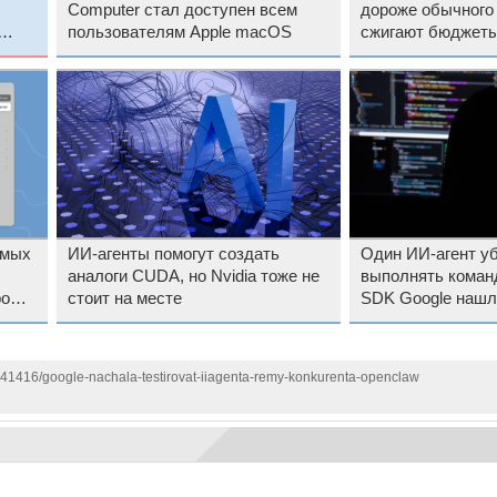
Computer стал доступен всем
дороже обычного
пользователям Apple macOS
сжигают бюджеты
сайтам
емых
ИИ-агенты помогут создать
Один ИИ-агент уб
аналоги CUDA, но Nvidia тоже не
выполнять коман
ром
стоит на месте
SDK Google нашл
схему атаки
1141416/google-nachala-testirovat-iiagenta-remy-konkurenta-openclaw