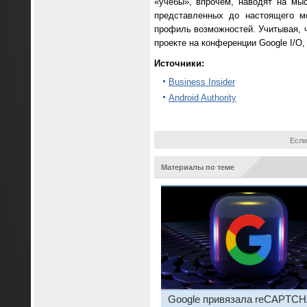
«учёбы», впрочем, наводят на мы
представленных до настоящего м
профиль возможностей. Учитывая, ч
проекте на конференции Google I/O,
Источники:
Business Insider
Android Authority
Если
Материалы по теме
Google привязала reCAPTCH