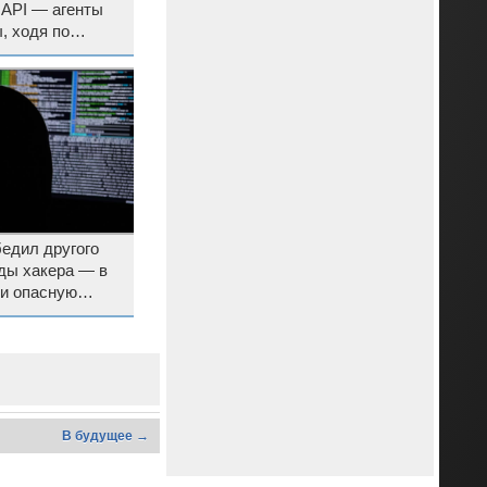
 API — агенты
, ходя по
едил другого
ды хакера — в
и опасную
В будущее →