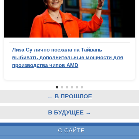
Лиза Су лично поехала на Тайвань
выбивать дополнительные мощности для
производства чипов AMD
← В ПРОШЛОЕ
В БУДУЩЕЕ →
О САЙТЕ