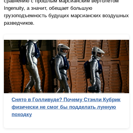
сравнению с прошлым марсианским вертолётом
Ingenuity, а значит, обещает большую
грузоподъемность будущих марсианских воздушных
разведчиков.
Снято в Голливуде? Почему Стэнли Кубрик
физически не смог бы подделать лунную
походку