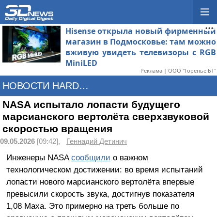
Hisense открыла новый фирменный
магазин в Подмосковье: там можно
вживую увидеть телевизоры с RGB
MiniLED
Реклама | ООО "Горенье БТ"
НОВОСТИ HARDWARE
NASA испытало лопасти будущего
марсианского вертолёта сверхзвуковой
скоростью вращения
09.05.2026
[09:42],
Геннадий Детинич
Инженеры NASA
сообщили
о важном
технологическом достижении: во время испытаний
лопасти нового марсианского вертолёта впервые
превысили скорость звука, достигнув показателя
1,08 Маха. Это примерно на треть больше по