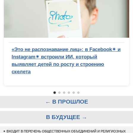
«Это не распознавание лиц»: в Facebook✴ и
Instagram✴ встроили ИИ, который
выявляет детей по росту и строению
скелета
← В ПРОШЛОЕ
В БУДУЩЕЕ →
✴
ВХОДИТ В ПЕРЕЧЕНЬ ОБЩЕСТВЕННЫХ ОБЪЕДИНЕНИЙ И РЕЛИГИОЗНЫХ