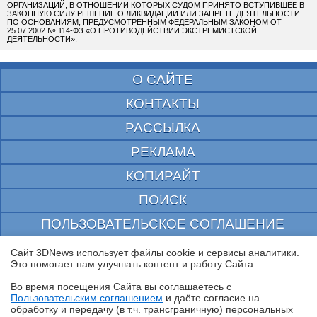
ОРГАНИЗАЦИЙ, В ОТНОШЕНИИ КОТОРЫХ СУДОМ ПРИНЯТО ВСТУПИВШЕЕ В
ЗАКОННУЮ СИЛУ РЕШЕНИЕ О ЛИКВИДАЦИИ ИЛИ ЗАПРЕТЕ ДЕЯТЕЛЬНОСТИ
ПО ОСНОВАНИЯМ, ПРЕДУСМОТРЕННЫМ ФЕДЕРАЛЬНЫМ ЗАКОНОМ ОТ
25.07.2002 № 114-ФЗ «О ПРОТИВОДЕЙСТВИИ ЭКСТРЕМИСТСКОЙ
ДЕЯТЕЛЬНОСТИ»;
О САЙТЕ
КОНТАКТЫ
РАССЫЛКА
РЕКЛАМА
КОПИРАЙТ
ПОИСК
ПОЛЬЗОВАТЕЛЬСКОЕ СОГЛАШЕНИЕ
ЗАЩИЩЕНО CURATOR
Сайт 3DNews использует файлы cookie и сервисы аналитики.
Это помогает нам улучшать контент и работу Cайта.
© 1997—2026 Электронное периодическое издание "3ДНьюс" | Свидетельство о
регистрации СМИ Эл ФС 77-22224
Во время посещения Cайта вы соглашаетесь с
выдано Федеральной Службой по надзору за соблюдением законодательства в сфере
Пользовательским соглашением
и даёте согласие на
массовых коммуникаций и охране культурного наследия
✖
обработку и передачу (в т.ч. трансграничную) персональных
При цитировании документа ссылка на сайт с указанием автора обязательна. Полное