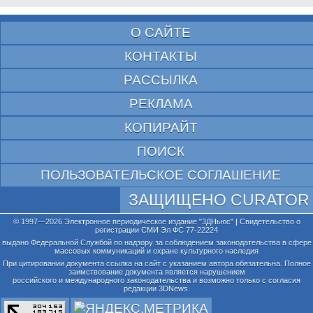
О САЙТЕ
КОНТАКТЫ
РАССЫЛКА
РЕКЛАМА
КОПИРАЙТ
ПОИСК
ПОЛЬЗОВАТЕЛЬСКОЕ СОГЛАШЕНИЕ
ЗАЩИЩЕНО CURATOR
© 1997—2026 Электронное периодическое издание "3ДНьюс" | Свидетельство о
регистрации СМИ Эл ФС 77-22224
выдано Федеральной Службой по надзору за соблюдением законодательства в сфере
массовых коммуникаций и охране культурного наследия
При цитировании документа ссылка на сайт с указанием автора обязательна. Полное
заимствование документа является нарушением
российского и международного законодательства и возможно только с согласия
редакции 3DNews.