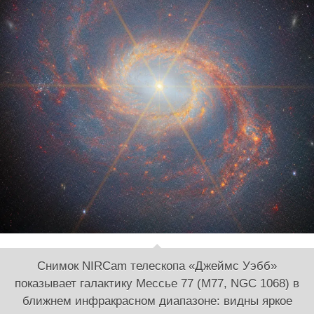
Снимок NIRCam телескопа «Джеймс Уэбб»
показывает галактику Мессье 77 (M77, NGC 1068) в
ближнем инфракрасном диапазоне: видны яркое