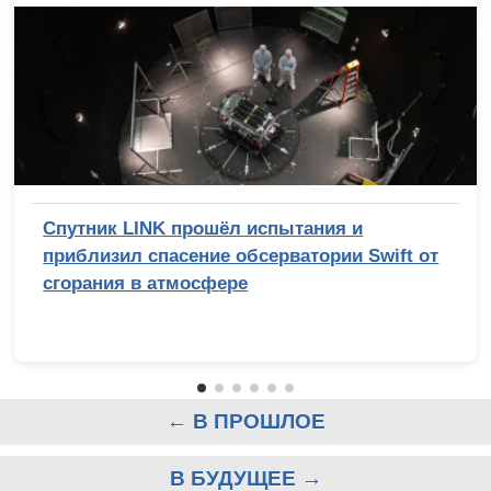
Спутник LINK прошёл испытания и
приблизил спасение обсерватории Swift от
сгорания в атмосфере
← В ПРОШЛОЕ
В БУДУЩЕЕ →