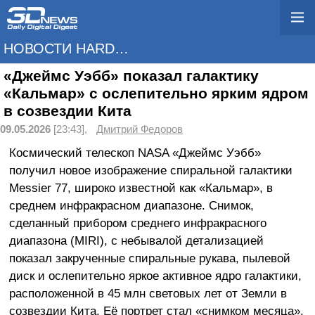
НОВОСТИ HARDWARE
«Джеймс Уэбб» показал галактику
«Кальмар» с ослепительно ярким ядром
в созвездии Кита
09.05.2026
[23:43],
Дмитрий Федоров
Космический телескоп NASA «Джеймс Уэбб»
получил новое изображение спиральной галактики
Messier 77, широко известной как «Кальмар», в
среднем инфракрасном диапазоне. Снимок,
сделанный прибором среднего инфракрасного
диапазона (MIRI), с небывалой детализацией
показал закрученные спиральные рукава, пылевой
диск и ослепительно яркое активное ядро галактики,
расположенной в 45 млн световых лет от Земли в
созвездии Кита. Её портрет стал «снимком месяца».