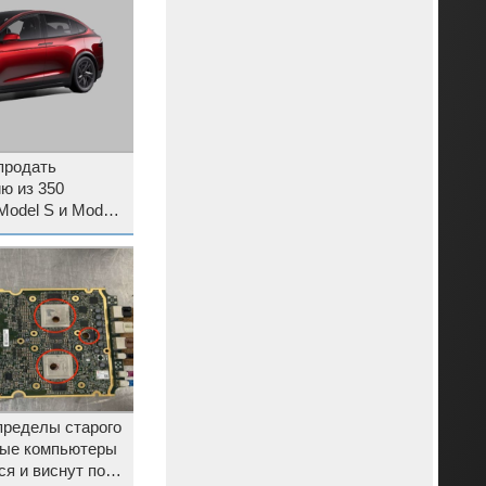
продать
ю из 350
odel S и Model
ионеров
 пределы старого
вые компьютеры
я и виснут под