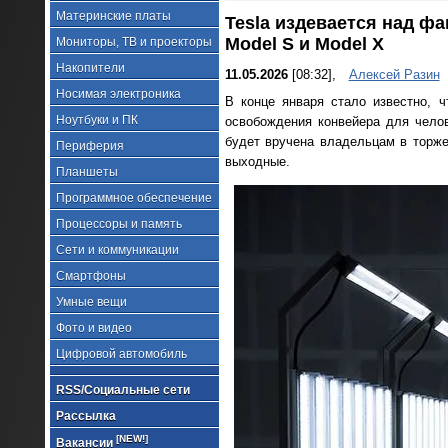
Материнские платы
Tesla издевается над ф
Model S и Model X
Мониторы, ТВ и проекторы
Накопители
11.05.2026
[08:32],
Алексей Разин
Носимая электроника
В конце января стало известно, 
Ноутбуки и ПК
освобождения конвейера для чело
будет вручена владельцам в торж
Периферия
выходные.
Планшеты
Программное обеспечение
Процессоры и память
Сети и коммуникации
Смартфоны
Умные вещи
Фото и видео
Цифровой автомобиль
RSS/Социальные сети
Рассылка
[NEW!]
Вакансии