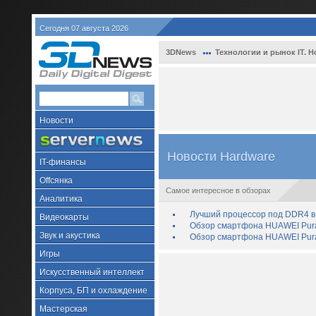
Сегодня 07 августа 2026
3DNews
Технологии и рынок IT. Н
Новости
Новости Hardware
IT-финансы
Offсянка
Самое интересное в обзорах
Аналитика
Лучший процессор под DDR4 в 
Видеокарты
Обзор смартфона HUAWEI Pura 
Звук и акустика
Обзор смартфона HUAWEI Pura
Игры
Искусственный интеллект
Корпуса, БП и охлаждение
Мастерская