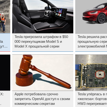
Tesla пригрозила штрафом в $50
Tesla решила рас
la
000 перекупщикам Model S и
прощальную сери
дут
Model X прощальной серии
электромобилей M
X среди коллекц
X:
Apple потребовала срочно
Tesla упёрлась в
запретить OpenAI доступ к своим
«железа»: борто
коммерческим секретам
HW3 перегреваетс