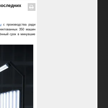
последних
ы
с производства ради
лектованных 350 машин
ённый срок в минувшие