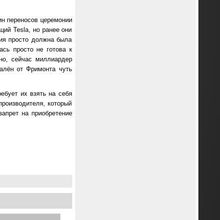
ин переносов церемонии
ций Tesla, но ранее они
ния просто должна была
ась просто не готова к
но, сейчас миллиардер
алён от Фримонта чуть
ебует их взять на себя
производителя, который
запрет на приобретение