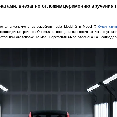
анатами, внезапно отложив церемонию вручения 
что флагманские электромобили Tesla Model S и Model X
будут снят
векоподобных роботов Optimus, и прощальная партия из богато укомп
ественной обстановке 12 мая. Церемония была отложена на неопредел