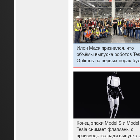
Илон Маск признался, что
объёмы выпуска роботов Tes
Optimus на первых порах бу
скромными
Конец эпохи Model S и Model 
Tesla снимает флагманы с
производства ради выпуска