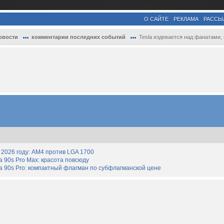
О САЙТЕ
РЕКЛАМА
РАССЫ
овости
комментарии последних событий
Tesla издевается над фанатами, внезапно .
2026 году: AM4 против LGA 1700
90s Pro Max: красота повсюду
 90s Pro: компактный флагман по субфлагманской цене