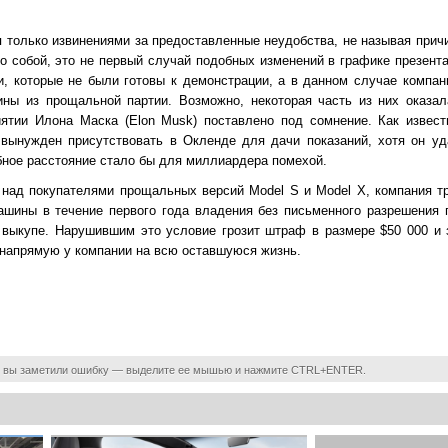
я только извинениями за предоставленные неудобства, не называя прич
о собой, это не первый случай подобных изменений в графике презента
, которые не были готовы к демонстрации, а в данном случае компа
ны из прощальной партии. Возможно, некоторая часть из них оказал
иятии Илона Маска (Elon Musk) поставлено под сомнение. Как извест
 вынужден присутствовать в Окленде для дачи показаний, хотя он уд
обное расстояние стало бы для миллиардера помехой.
 над покупателями прощальных версий Model S и Model X, компания тр
шины в течение первого года владения без письменного разрешения 
х выкупе. Нарушившим это условие грозит штраф в размере $50 000 и 
 напрямую у компании на всю оставшуюся жизнь.
 вы заметили ошибку — выделите ее мышью и нажмите CTRL+ENTER.