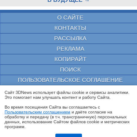
О САЙТЕ
КОНТАКТЫ
РАССЫЛКА
РЕКЛАМА
КОПИРАЙТ
ПОИСК
ПОЛЬЗОВАТЕЛЬСКОЕ СОГЛАШЕНИЕ
ЗАЩИЩЕНО CURATOR
Сайт 3DNews использует файлы cookie и сервисы аналитики.
Это помогает нам улучшать контент и работу Cайта.
© 1997—2026 Электронное периодическое издание "3ДНьюс" | Свидетельство о
регистрации СМИ Эл ФС 77-22224
Во время посещения Cайта вы соглашаетесь с
выдано Федеральной Службой по надзору за соблюдением законодательства в сфере
Пользовательским соглашением
и даёте согласие на
массовых коммуникаций и охране культурного наследия
✖
обработку и передачу (в т.ч. трансграничную) персональных
При цитировании документа ссылка на сайт с указанием автора обязательна. Полное
данных, использование Cайтом файлов cookie и метрических
заимствование документа является нарушением
программ.
российского и международного законодательства и возможно только с согласия
редакции 3DNews.
Обзор и тест системы жидкостного охлаждения DeepCool LT360 Vision