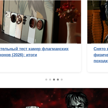
Снято в Голливуде? Почему Стэнли Кубрик
физически не смог бы подделать лунную
походку