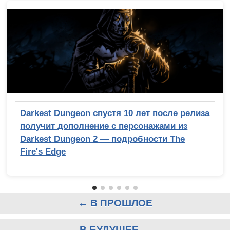
Darkest Dungeon спустя 10 лет после релиза
получит дополнение с персонажами из
Darkest Dungeon 2 — подробности The
Fire's Edge
← В ПРОШЛОЕ
В БУДУЩЕЕ →