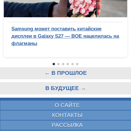
Samsung может поставить китайские
дисплеи в Galaxy S27 — BOE нацелилась на
флагманы
← В ПРОШЛОЕ
В БУДУЩЕЕ →
О САЙТЕ
КОНТАКТЫ
РАССЫЛКА