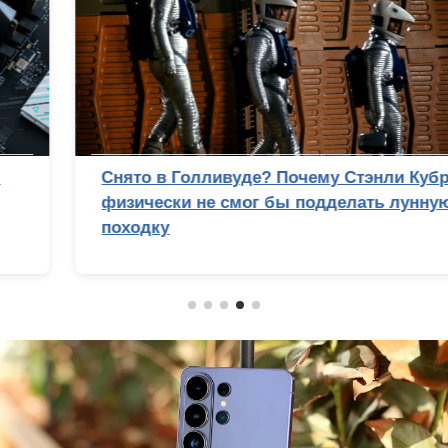
Снято в Голливуде? Почему Стэнли Кубрик
физически не смог бы подделать лунную
походку