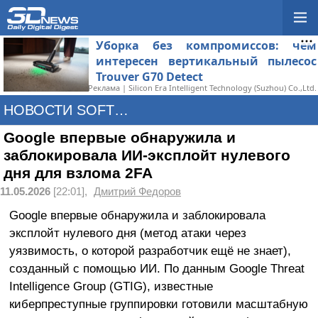
Уборка без компромиссов: чем
интересен вертикальный пылесос
Trouver G70 Detect
Реклама | Silicon Era Intelligent Technology (Suzhou) Co.,Ltd.
НОВОСТИ SOFTWARE
Google впервые обнаружила и
заблокировала ИИ-эксплойт нулевого
дня для взлома 2FA
11.05.2026
[22:01],
Дмитрий Федоров
Google впервые обнаружила и заблокировала
эксплойт нулевого дня (метод атаки через
уязвимость, о которой разработчик ещё не знает),
созданный с помощью ИИ. По данным Google Threat
Intelligence Group (GTIG), известные
киберпреступные группировки готовили масштабную