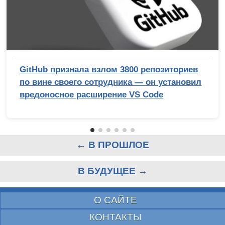
GitHub признала взлом 3800 репозиториев
по вине своего сотрудника — он установил
вредоносное расширение VS Code
← В ПРОШЛОЕ
В БУДУЩЕЕ →
О САЙТЕ
КОНТАКТЫ