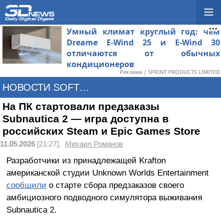
Умный климат круглый год: чем
Dreame E-Wind 25 и E-Wind 30
отличаются от обычных
кондиционеров
Реклама | SPRINT PRODUCTS LIMITED
НОВОСТИ SOFTWARE
На ПК стартовали предзаказы
Subnautica 2 — игра доступна в
российских Steam и Epic Games Store
11.05.2026
[21:27],
Михаил Романов
Разработчики из принадлежащей Krafton
американской студии Unknown Worlds Entertainment
сообщили
о старте сбора предзаказов своего
амбициозного подводного симулятора выживания
Subnautica 2.