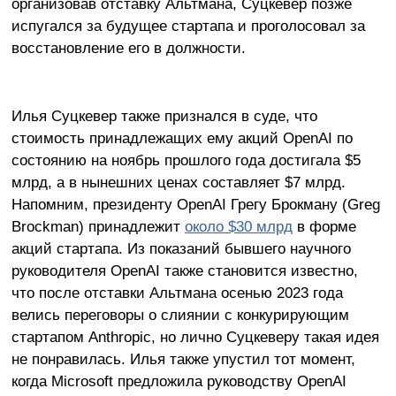
организовав отставку Альтмана, Суцкевер позже
испугался за будущее стартапа и проголосовал за
восстановление его в должности.
Илья Суцкевер также признался в суде, что
стоимость принадлежащих ему акций OpenAI по
состоянию на ноябрь прошлого года достигала $5
млрд, а в нынешних ценах составляет $7 млрд.
Напомним, президенту OpenAI Грегу Брокману (Greg
Brockman) принадлежит
около $30 млрд
в форме
акций стартапа. Из показаний бывшего научного
руководителя OpenAI также становится известно,
что после отставки Альтмана осенью 2023 года
велись переговоры о слиянии с конкурирующим
стартапом Anthropic, но лично Суцкеверу такая идея
не понравилась. Илья также упустил тот момент,
когда Microsoft предложила руководству OpenAI