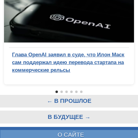
Глава OpenAI заявил в суде, что Илон Маск
сам поддержал идею перевода стартапа на
коммерческие рельсы
← В ПРОШЛОЕ
В БУДУЩЕЕ →
О САЙТЕ