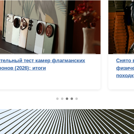
Снято в Голливуде? Почему Стэнли Кубрик
физически не смог бы подделать лунную
походку