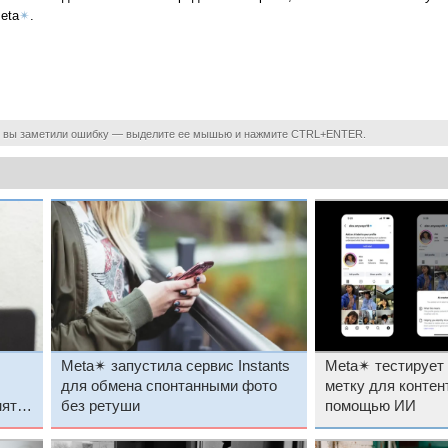
eta
✴
.
 вы заметили ошибку — выделите ее мышью и нажмите CTRL+ENTER.
Meta✴ запустила сервис Instants
Meta✴ тестирует
для обмена спонтанными фото
метку для контент
нять
без ретуши
помощью ИИ