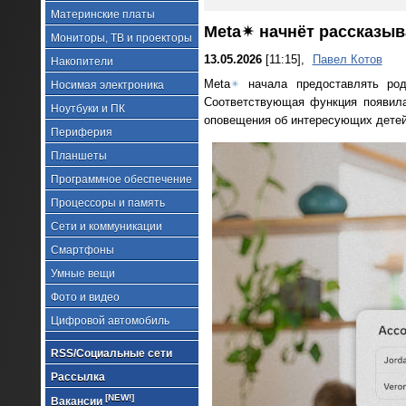
Материнские платы
Meta✴ начнёт рассказыв
Мониторы, ТВ и проекторы
13.05.2026
[11:15],
Павел Котов
Накопители
Meta
✴
начала предоставлять род
Носимая электроника
Соответствующая функция появила
Ноутбуки и ПК
оповещения об интересующих детей
Периферия
Планшеты
Программное обеспечение
Процессоры и память
Сети и коммуникации
Смартфоны
Умные вещи
Фото и видео
Цифровой автомобиль
RSS/Социальные сети
Рассылка
[NEW!]
Вакансии