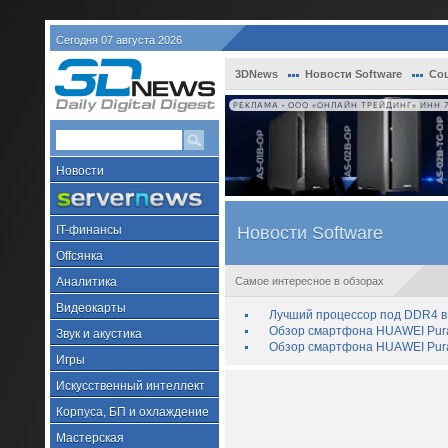
Сегодня 07 августа 2026
3DNews
Новости Software
Со
РЕКЛАМА • ООО «ОНЛАЙН ТРЕЙДИНГ» ИНН 7
Новости
IT-финансы
Новости Software
Offсянка
Аналитика
Самое интересное в обзорах
Видеокарты
Лучший процессор под DDR4 в 
Обзор смартфона HUAWEI Pura 
Звук и акустика
Обзор смартфона HUAWEI Pura
Игры
Искусственный интеллект
Корпуса, БП и охлаждение
Мастерская