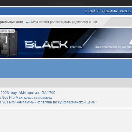
О САЙТЕ
РЕКЛАМА
РАССЫ
циальные сети
M**a начнёт рассказывать родителям о нов...
727137650
2026 году: AM4 против LGA 1700
90s Pro Max: красота повсюду
 90s Pro: компактный флагман по субфлагманской цене