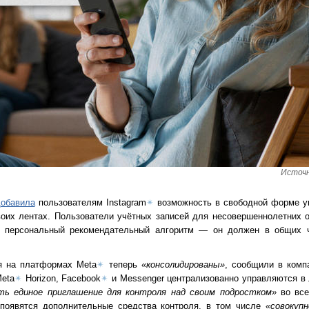
Источн
обавила
пользователям Instagram
✴
возможность в свободной форме ук
воих лентах. Пользователи учётных записей для несовершеннолетних о
й персональный рекомендательный алгоритм — он должен в общих ч
я на платформах Meta
✴
теперь
«консолидированы»
, сообщили в комп
Meta
✴
Horizon, Facebook
✴
и Messenger централизованно управляются в 
ть единое приглашение для контроля над своим подростком»
во все
 появятся дополнительные средства контроля, в том числе
«совокупн