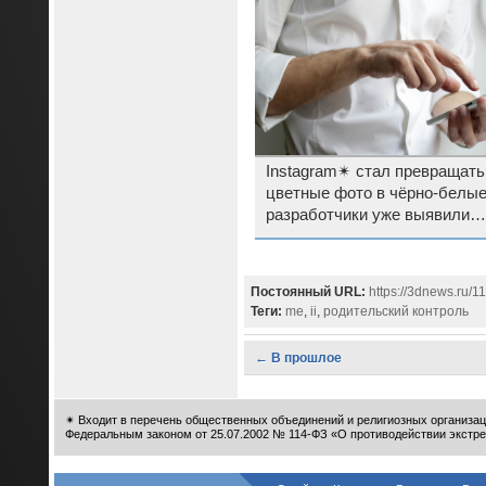
Instagram✴ стал превращать
цветные фото в чёрно-белы
разработчики уже выявили
причину бага
Постоянный URL:
https://3dnews.ru/1
Теги:
me
,
ii
,
родительский контроль
← В прошлое
✴
Входит в перечень общественных объединений и религиозных организац
Федеральным законом от 25.07.2002 № 114-ФЗ «О противодействии экстре