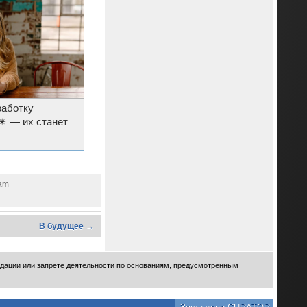
работку
✴ — их станет
ram
В будущее →
идации или запрете деятельности по основаниям, предусмотренным