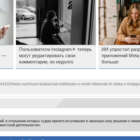
Пользователи Instagram✴ теперь
ИИ упростил раз
е —
могут редактировать свои
приложений Meta
комментарии, но недолго
больше
141632/meta-nachnyot-rasskazivat-roditelyam-o-novih-interesah-ih-detey-v-instag
ий, в отношении которых судом принято вступившее в законную силу решение о ликв
мистской деятельности»;