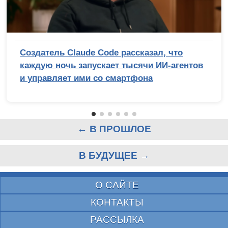
Создатель Claude Code рассказал, что
каждую ночь запускает тысячи ИИ-агентов
и управляет ими со смартфона
← В ПРОШЛОЕ
В БУДУЩЕЕ →
О САЙТЕ
КОНТАКТЫ
РАССЫЛКА