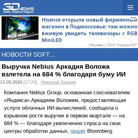
Hisense открыла новый фирменный
магазин в Подмосковье: там можно
вживую увидеть телевизоры с RGB
MiniLED
Реклама | ООО "Горенье БТ"
НОВОСТИ SOFTWARE
Выручка Nebius Аркадия Воложа
взлетела на 684 % благодаря буму ИИ
13.05.2026
[17:24],
Николай Хижняк
Компания Nebius Group, основанная сооснователем
«Яндекса» Аркадием Воложем, предоставляющая
услуги облачных ИИ-вычислений, сообщила о
взрывном росте выручки в первом квартале — на
684 % — благодаря увеличению спроса на свои
центры обработки данных,
пишет
Bloomberg.