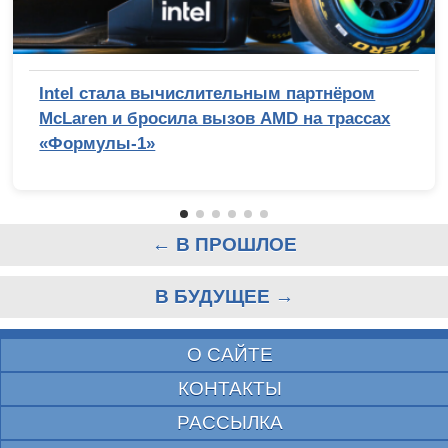
Intel стала вычислительным партнёром
McLaren и бросила вызов AMD на трассах
«Формулы-1»
← В ПРОШЛОЕ
В БУДУЩЕЕ →
О САЙТЕ
КОНТАКТЫ
РАССЫЛКА