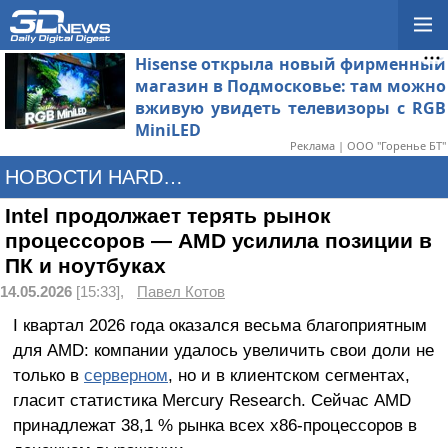
Hisense открыла новый фирменный
магазин в Подмосковье: там можно
вживую увидеть телевизоры с RGB
MiniLED
Реклама | ООО "Горенье БТ"
НОВОСТИ HARDWARE
Intel продолжает терять рынок
процессоров — AMD усилила позиции в
ПК и ноутбуках
14.05.2026
[15:33],
Павел Котов
I квартал 2026 года оказался весьма благоприятным
для AMD: компании удалось увеличить свои доли не
только в
серверном
, но и в клиентском сегментах,
гласит статистика Mercury Research. Сейчас AMD
принадлежат 38,1 % рынка всех x86-процессоров в