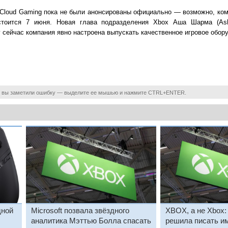
box Cloud Gaming пока не были анонсированы официально — возможно, ко
остоится 7 июня. Новая глава подразделения Xbox Аша Шарма (As
у сейчас компания явно настроена выпускать качественное игровое обор
 вы заметили ошибку — выделите ее мышью и нажмите CTRL+ENTER.
дной
Microsoft позвала звёздного
XBOX, а не Xbox: 
аналитика Мэттью Болла спасать
решила писать им