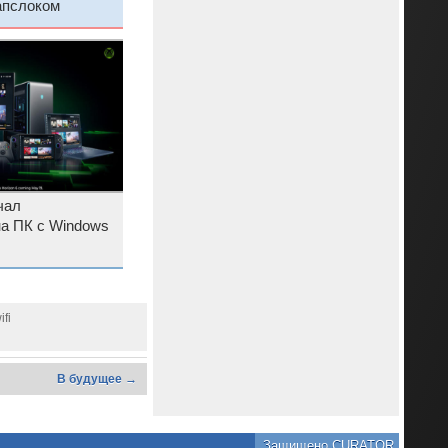
апслоком
чал
на ПК с Windows
fi
В будущее →
Защищено CURATOR