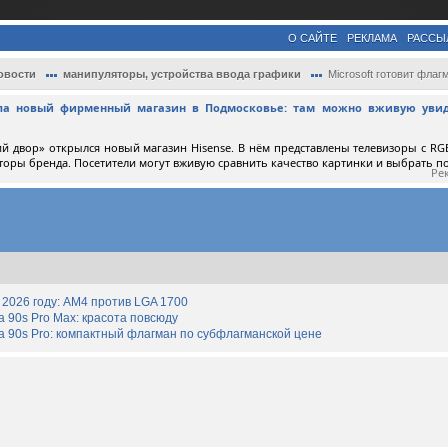
О САЙТЕ
РЕКЛАМА
РАССЫ
овости
манипуляторы, устройства ввода графики
Microsoft готовит флагманский геймпад Xb
ыла новый фирменный магазин в Подмосковье: там можно вживую увид
й двор» открылся новый магазин Hisense. В нём представлены телевизоры с RGB
торы бренда. Посетители могут вживую сравнить качество картинки и выбрать 
Ре
2026 году: AM4 против LGA 1700
90s Pro Max: красота повсюду
 90s Pro: компактный флагман по субфлагманской цене