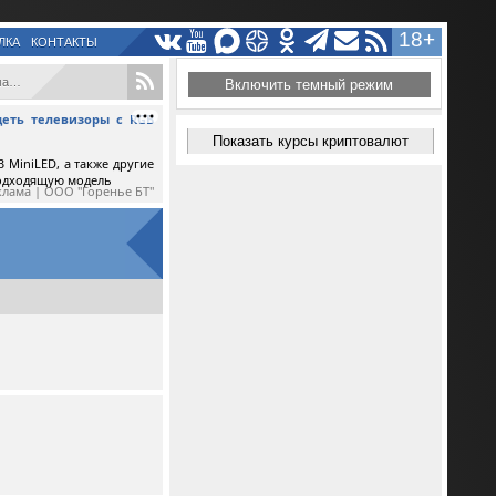
18+
ЛКА
КОНТАКТЫ
...
Включить темный режим
еть телевизоры с RGB
Показать курсы криптовалют
 MiniLED, а также другие
подходящую модель
клама | ООО "Горенье БТ"