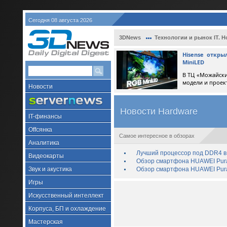
Сегодня 08 августа 2026
3DNews
Технологии и рынок IT. Н
Hisense откр
MiniLED
В ТЦ «Можайски
модели и проек
Новости
Новости Hardware
IT-финансы
Offсянка
Самое интересное в обзорах
Аналитика
Лучший процессор под DDR4 в 
Видеокарты
Обзор смартфона HUAWEI Pura 
Звук и акустика
Обзор смартфона HUAWEI Pura
Игры
Искусственный интеллект
Корпуса, БП и охлаждение
Мастерская