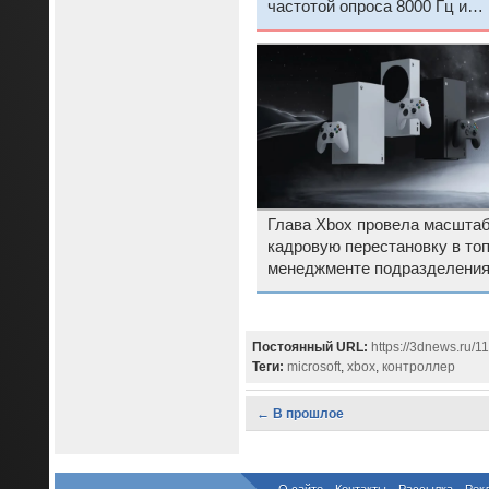
частотой опроса 8000 Гц и
широкими возможностями
кастомизации
Глава Xbox провела масшта
кадровую перестановку в топ
менеджменте подразделени
Постоянный URL:
https://3dnews.ru/1
Теги:
microsoft
,
xbox
,
контроллер
← В прошлое