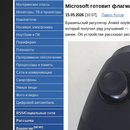
Материнские платы
Microsoft готовит флагма
Мониторы, ТВ и проекторы
15.05.2026
[10:07],
Павел Котов
Накопители
Бразильский регулятор Anatel опуб
Носимая электроника
который получил ряд улучшений — 
ранее. Об устройстве рассказал ре
Ноутбуки и ПК
Периферия
Планшеты
Программное обеспечение
Процессоры и память
Сети и коммуникации
Смартфоны
Умные вещи
Фото и видео
Цифровой автомобиль
RSS/Социальные сети
Рассылка
[NEW!]
Вакансии