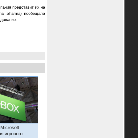
мпания представит их на
ha Sharma) пообещала
удование.
Microsoft
я игрового