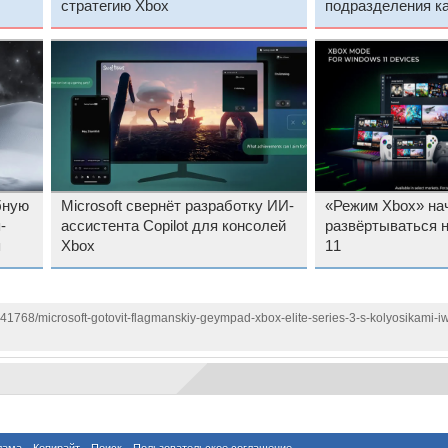
стратегию Xbox
подразделения к
бную
Microsoft свернёт разработку ИИ-
«Режим Xbox» на
-
ассистента Copilot для консолей
развёртываться 
я
Xbox
11
141768/microsoft-gotovit-flagmanskiy-geympad-xbox-elite-series-3-s-kolyosikami-iwi