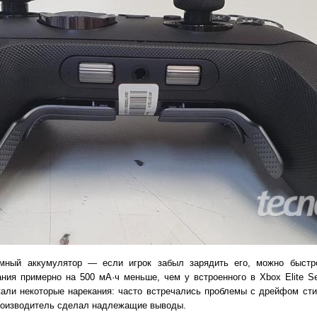
ёмный аккумулятор — если игрок забыл зарядить его, можно быстр
ния примерно на 500 мА·ч меньше, чем у встроенного в Xbox Elite Se
икали некоторые нарекания: часто встречались проблемы с дрейфом ст
роизводитель сделал надлежащие выводы.