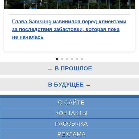
Глава Samsung извинился перед клиентами
за последствия забастовки, которая пока
не началась
← В ПРОШЛОЕ
В БУДУЩЕЕ →
О САЙТЕ
КОНТАКТЫ
РАССЫЛКА
РЕКЛАМА