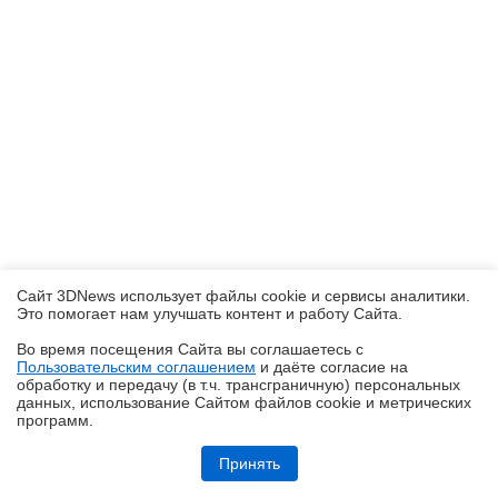
Сайт 3DNews использует файлы cookie и сервисы аналитики.
Это помогает нам улучшать контент и работу Cайта.
Во время посещения Cайта вы соглашаетесь с
Пользовательским соглашением
и даёте согласие на
✖
обработку и передачу (в т.ч. трансграничную) персональных
данных, использование Cайтом файлов cookie и метрических
программ.
Обзор игрового QD-OLED WQHD-монитора Acer Predator X27U W1:
смена вектора
Принять