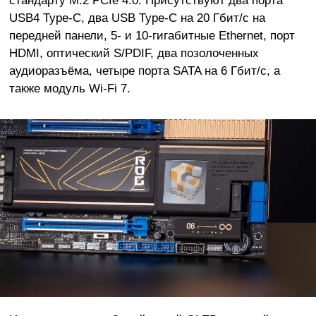
стандарту M.2 PCIe 4.0. Присутствуют два порта
USB4 Type-C, два USB Type-C на 20 Гбит/с на
передней панели, 5- и 10-гигабитные Ethernet, порт
HDMI, оптический S/PDIF, два позолоченных
аудиоразъёма, четыре порта SATA на 6 Гбит/с, а
также модуль Wi-Fi 7.