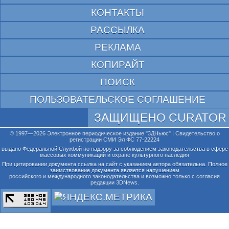
КОНТАКТЫ
РАССЫЛКА
РЕКЛАМА
КОПИРАЙТ
ПОИСК
ПОЛЬЗОВАТЕЛЬСКОЕ СОГЛАШЕНИЕ
ЗАЩИЩЕНО CURATOR
© 1997—2026 Электронное периодическое издание "3ДНьюс" | Свидетельство о
регистрации СМИ Эл ФС 77-22224
выдано Федеральной Службой по надзору за соблюдением законодательства в сфере
массовых коммуникаций и охране культурного наследия
При цитировании документа ссылка на сайт с указанием автора обязательна. Полное
заимствование документа является нарушением
российского и международного законодательства и возможно только с согласия
редакции 3DNews.