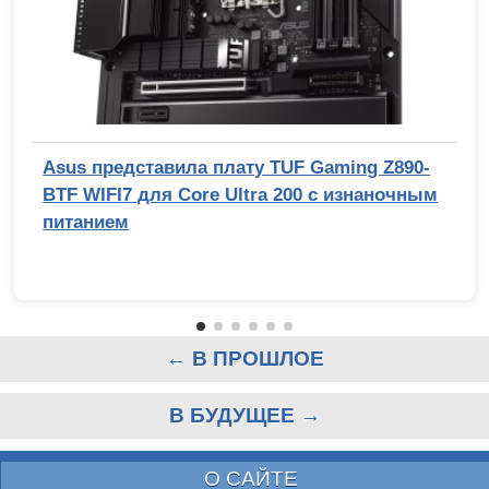
Asus представила плату TUF Gaming Z890-
BTF WIFI7 для Core Ultra 200 с изнаночным
питанием
← В ПРОШЛОЕ
В БУДУЩЕЕ →
О САЙТЕ