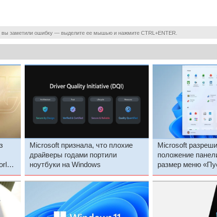
 вы заметили ошибку — выделите ее мышью и нажмите CTRL+ENTER.
з
Microsoft признала, что плохие
Microsoft разреш
драйверы годами портили
положение панели
orld
ноутбуки на Windows
размер меню «Пу
 игр
11