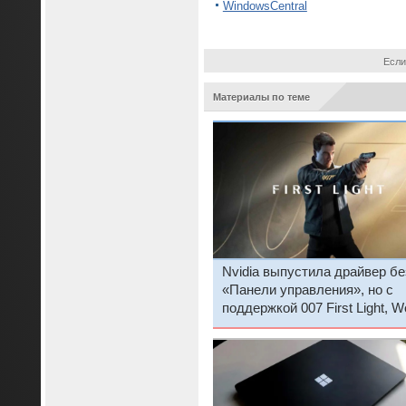
WindowsCentral
Если
Материалы по теме
Nvidia выпустила драйвер бе
«Панели управления», но с
поддержкой 007 First Light, W
of Tanks: Heat и других новых