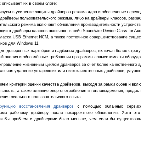
ак описывает их в своём блоге:
тируем в усиление защиты драйверов режима ядра и обеспечение перехо
драйверы пользовательского режима, либо на драйверы классов, разраб
ательского режима включают обновления производительности устройств
иции в драйверы классов включают в себя Soundwire Device Class for Au
 класса USB Ethernet NCM, а также постоянное совершенствование сущ
иков для Windows 11.
ля доверенных партнёров и надёжных драйверов, включая более строгу
й анализ и обновлённые требования программы совместимости оборудо
правление жизненным циклом драйверов за счёт более качественного 
включая удаление устаревших или низкокачественных драйверов, улучше
яем критерии оценки качества драйверов, выходя за рамки сбоев и вкл
ьность, а также влияние энергопотребления и тепловыделения, предос
ения реального пользовательского опыта.
функцию восстановления драйверов
с помощью облачных сервисов
домо рабочему драйверу после некорректного обновления. Хотя эт
ли бы проблем с драйверами было меньше, чем если бы существов