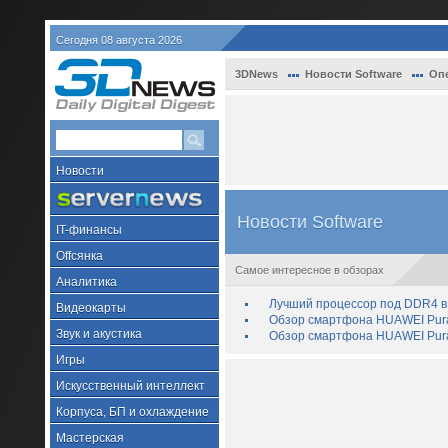
Сегодня 08 августа 2026
3DNews
Новости Software
Оп
Новости
Новости Software
IT-финансы
Offсянка
Самое интересное в обзорах
Аналитика
Лучший процессор под DDR4 в 
Видеокарты
Обзор смартфона HUAWEI Pura 
Звук и акустика
Обзор смартфона HUAWEI Pura
Игры
Искусственный интеллект
Корпуса, БП и охлаждение
Мастерская