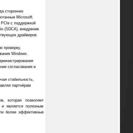
да сторонних
отанные Microsoft.
 PCIe с поддержкой
dio (SDCA), внедрение
ествующих драйверов
ю проверку,
вания Windows.
администрирования
ние согласования и
ючая стабильность,
тавляя партнёрам
, которая позволяет
о и является полезным
али более эффективные