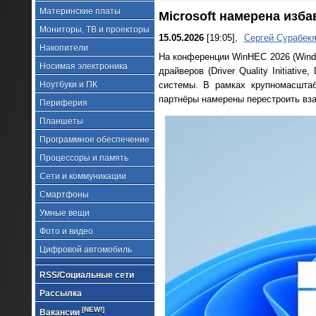
Материнские платы
Microsoft намерена изб
Мониторы, ТВ и проекторы
15.05.2026
[19:05],
Сергей Сурабек
Накопители
На конференции WinHEC 2026 (Windo
Носимая электроника
драйверов (Driver Quality Initiati
Ноутбуки и ПК
системы. В рамках крупномасшт
партнёры намерены перестроить вз
Периферия
Планшеты
Программное обеспечение
Процессоры и память
Сети и коммуникации
Смартфоны
Умные вещи
Фото и видео
Цифровой автомобиль
RSS/Социальные сети
Рассылка
[NEW!]
Вакансии