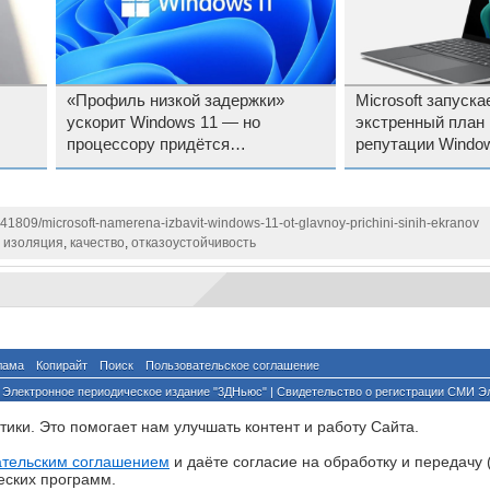
«Профиль низкой задержки»
Microsoft запуск
ускорит Windows 11 — но
экстренный план
процессору придётся
репутации Windo
кратковременно работать на
максимум
141809/microsoft-namerena-izbavit-windows-11-ot-glavnoy-prichini-sinih-ekranov
,
изоляция
,
качество
,
отказоустойчивость
лама
Копирайт
Поиск
Пользовательское соглашение
Электронное периодическое издание "3ДНьюс" | Свидетельство о регистрации СМИ Э
й по надзору за соблюдением законодательства в сфере массовых коммуникаций и о
ики. Это помогает нам улучшать контент и работу Cайта.
ента ссылка на сайт с указанием автора обязательна. Полное заимствование докумен
йского и международного законодательства и возможно только с согласия редакции 3
ательским соглашением
и даёте согласие на обработку и передачу 
еских программ.