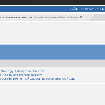
О САЙТЕ
РЕКЛАМА
РАССЫ
ерационные системы
Microsoft намерена избавить Windows 11 о...
2026 году: AM4 против LGA 1700
90s Pro Max: красота повсюду
 90s Pro: компактный флагман по субфлагманской цене