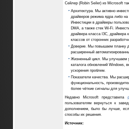
Сейлер (Robin Seiler) из Microsoft т
Архитектура. Мы активно инвес
драйверов режима ядра либо на 
Инвестиции в драйверы пользов
DMA, а также стек Wi-Fi. Инвест
драйвера класса I3C, драйвера
классов от сторонних разработч
Доверие. Мы повышаем планку д
расширенный автоматизированны
Жизненный цикл. Мы улучшаем у
каталога обновлений Windows, 
ускорения проблем.
Показатели качества. Мы расшир
функциональность, производител
более чёткие сигналы для улучш
Недавно Microsoft представила
пользователям вернуться к заве
дополнением, было бы лучше, ес
способы их решения.
Источник: