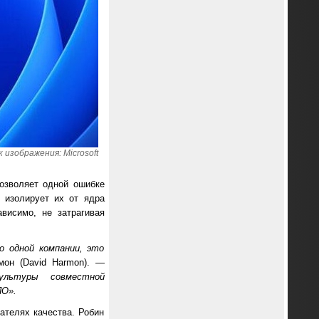
 изображения: Microsoft
озволяет одной ошибке
 изолирует их от ядра
висимо, не затрагивая
о одной компании, это
он (David Harmon). —
ультуры совместной
ПО».
ателях качества. Робин