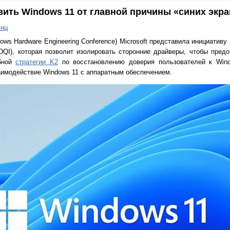
авить Windows 11 от главной причины «синих экр
янц
ws Hardware Engineering Conference) Microsoft представила инициатив
ve, DQI), которая позволит изолировать сторонние драйверы, чтобы пред
абной
стратегии K2
по восстановлению доверия пользователей к Win
аимодействие Windows 11 с аппаратным обеспечением.