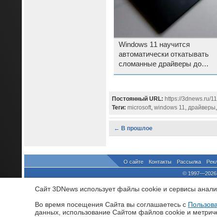
Windows 11 научится
автоматически откатывать
сломанные драйверы до
стабильных
Постоянный URL:
https://3dnews.ru/1
Теги:
microsoft
,
windows 11
,
драйверы
← В прошлое
О сайте
Контакты
Рассылка
Рек
© 1997—2026 
выдано Федеральной Службо
Сайт 3DNews использует файлы cookie и сервисы аналит
При цитировании докум
росси
Во время посещения Cайта вы соглашаетесь с
Пользов
данных, использование Cайтом файлов cookie и метрич