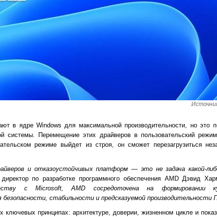
Источник
ают в ядре Windows для максимальной производительности, но это п
ой системы. Перемещение этих драйверов в пользовательский режим
ательском режиме выйдет из строя, он сможет перезагрузиться неза
райверов и отказоустойчивых платформ — это не задача какой-либ
иректор по разработке программного обеспечения AMD Дэвид Харм
еству с Microsoft, AMD сосредоточена на формировании к
 безопасности, стабильности и предсказуемой производительности 
 ключевых принципах: архитектуре, доверии, жизненном цикле и показ