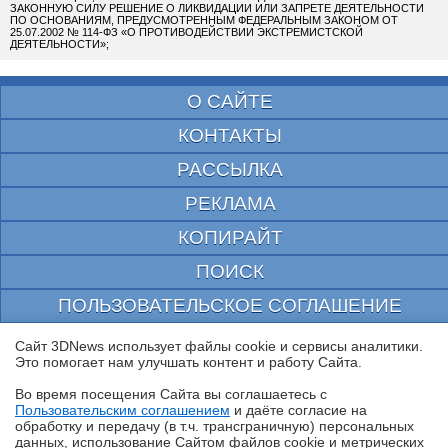
ЗАКОННУЮ СИЛУ РЕШЕНИЕ О ЛИКВИДАЦИИ ИЛИ ЗАПРЕТЕ ДЕЯТЕЛЬНОСТИ
ПО ОСНОВАНИЯМ, ПРЕДУСМОТРЕННЫМ ФЕДЕРАЛЬНЫМ ЗАКОНОМ ОТ
25.07.2002 № 114-ФЗ «О ПРОТИВОДЕЙСТВИИ ЭКСТРЕМИСТСКОЙ
ДЕЯТЕЛЬНОСТИ»;
О САЙТЕ
КОНТАКТЫ
РАССЫЛКА
РЕКЛАМА
КОПИРАЙТ
ПОИСК
ПОЛЬЗОВАТЕЛЬСКОЕ СОГЛАШЕНИЕ
ЗАЩИЩЕНО CURATOR
Сайт 3DNews использует файлы cookie и сервисы аналитики.
Это помогает нам улучшать контент и работу Cайта.
© 1997—2026 Электронное периодическое издание "3ДНьюс" | Свидетельство о
регистрации СМИ Эл ФС 77-22224
Во время посещения Cайта вы соглашаетесь с
выдано Федеральной Службой по надзору за соблюдением законодательства в сфере
Пользовательским соглашением
и даёте согласие на
массовых коммуникаций и охране культурного наследия
✖
обработку и передачу (в т.ч. трансграничную) персональных
При цитировании документа ссылка на сайт с указанием автора обязательна. Полное
данных, использование Cайтом файлов cookie и метрических
заимствование документа является нарушением