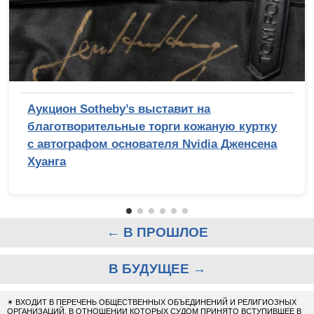
Аукцион Sotheby’s выставит на
благотворительные торги кожаную куртку
с автографом основателя Nvidia Дженсена
Хуанга
← В ПРОШЛОЕ
В БУДУЩЕЕ →
✴
ВХОДИТ В ПЕРЕЧЕНЬ ОБЩЕСТВЕННЫХ ОБЪЕДИНЕНИЙ И РЕЛИГИОЗНЫХ
ОРГАНИЗАЦИЙ, В ОТНОШЕНИИ КОТОРЫХ СУДОМ ПРИНЯТО ВСТУПИВШЕЕ В