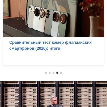
ер флагманских
Снято в Голливуде? Поче
физически не смог бы п
походку