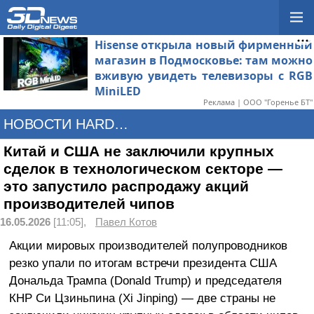
Hisense открыла новый фирменный
магазин в Подмосковье: там можно
вживую увидеть телевизоры с RGB
MiniLED
Реклама | ООО "Горенье БТ"
НОВОСТИ HARDWARE
Китай и США не заключили крупных
сделок в технологическом секторе —
это запустило распродажу акций
производителей чипов
16.05.2026
[11:05],
Павел Котов
Акции мировых производителей полупроводников
резко упали по итогам встречи президента США
Дональда Трампа (Donald Trump) и председателя
КНР Си Цзиньпина (Xi Jinping) — две страны не