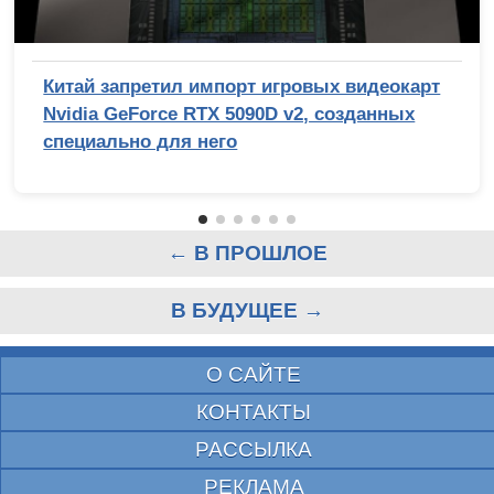
Китай запретил импорт игровых видеокарт
Nvidia GeForce RTX 5090D v2, созданных
специально для него
← В ПРОШЛОЕ
В БУДУЩЕЕ →
О САЙТЕ
КОНТАКТЫ
РАССЫЛКА
РЕКЛАМА