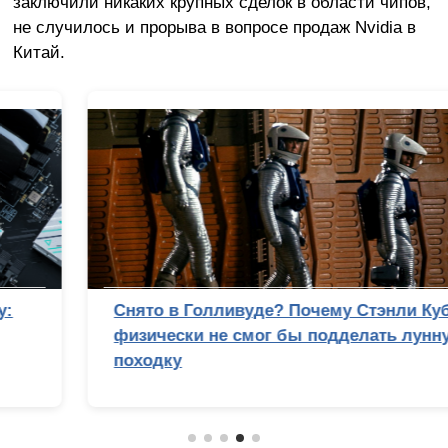
заключили никаких крупных сделок в области чипов,
не случилось и прорыва в вопросе продаж Nvidia в
Китай.
Снято в Голливуде? Почему Стэнли Кубрик
физически не смог бы подделать лунную
походку