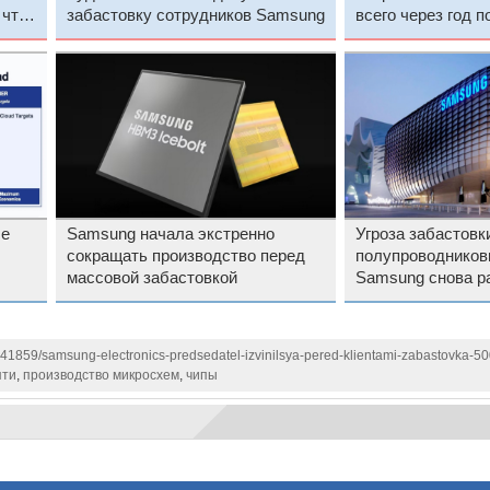
 что
забастовку сотрудников Samsung
всего через год п
массового произ
ые
Samsung начала экстренно
Угроза забастовк
сокращать производство перед
полупроводников
массовой забастовкой
Samsung снова р
на память
141859/samsung-electronics-predsedatel-izvinilsya-pered-klientami-zabastovka-5
яти
,
производство микросхем
,
чипы