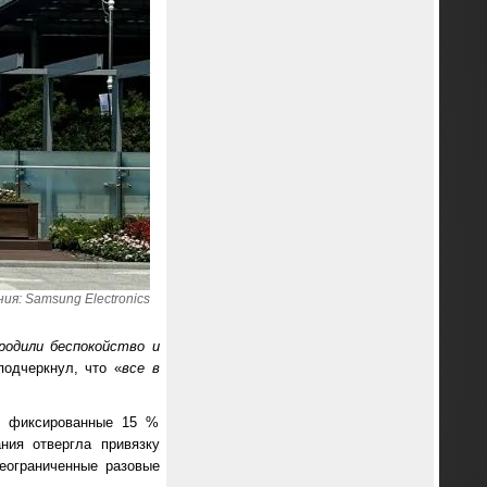
я: Samsung Electronics
родили беспокойство и
одчеркнул, что «
все в
л фиксированные 15 %
ния отвергла привязку
еограниченные разовые