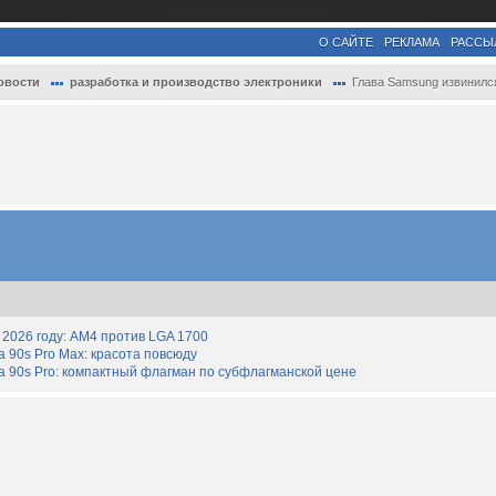
О САЙТЕ
РЕКЛАМА
РАССЫ
овости
разработка и производство электроники
Глава Samsung извинился перед клиентами 
2026 году: AM4 против LGA 1700
90s Pro Max: красота повсюду
 90s Pro: компактный флагман по субфлагманской цене