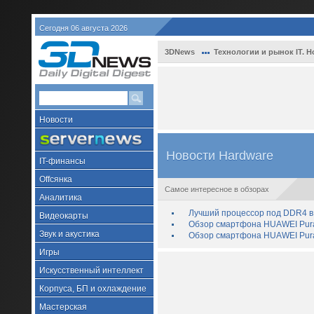
Сегодня 06 августа 2026
3DNews
Технологии и рынок IT. Н
Новости
Новости Hardware
IT-финансы
Offсянка
Самое интересное в обзорах
Аналитика
Лучший процессор под DDR4 в 
Видеокарты
Обзор смартфона HUAWEI Pura 
Звук и акустика
Обзор смартфона HUAWEI Pura
Игры
Искусственный интеллект
Корпуса, БП и охлаждение
Мастерская