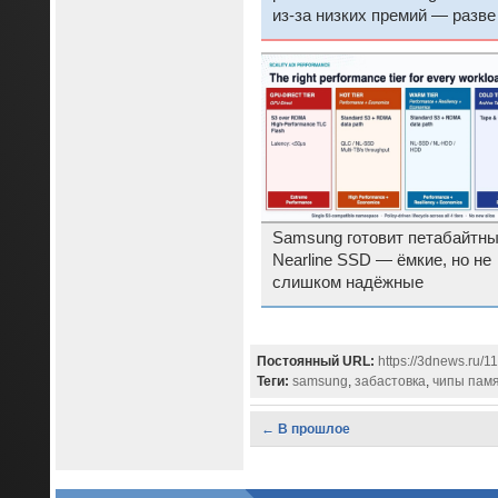
из-за низких премий — разве
понемножку
Samsung готовит петабайтн
Nearline SSD — ёмкие, но не
слишком надёжные
Постоянный URL:
https://3dnews.ru/1
Теги:
samsung
,
забастовка
,
чипы пам
← В прошлое