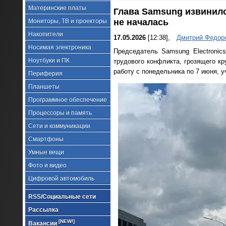
Материнские платы
Глава Samsung извинилс
не началась
Мониторы, ТВ и проекторы
Накопители
17.05.2026
[12:38],
Дмитрий Федор
Носимая электроника
Председатель Samsung Electronic
Ноутбуки и ПК
трудового конфликта, грозящего к
работу с понедельника по 7 июня, у
Периферия
Планшеты
Программное обеспечение
Процессоры и память
Сети и коммуникации
Смартфоны
Умные вещи
Фото и видео
Цифровой автомобиль
RSS/Социальные сети
Рассылка
[NEW!]
Вакансии