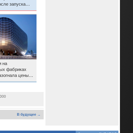
осле запуска
водства
и на
ых фабриках
азогнала цены
0000
В будущее →