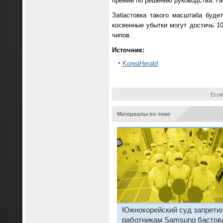
премии по решению руководства. Ни 
Забастовка такого масштаба буде
косвенные убытки могут достичь 10
чипов.
Источник:
KoreaHerald
Если
Материалы по теме
Южнокорейский суд запрети
работникам Samsung бастов