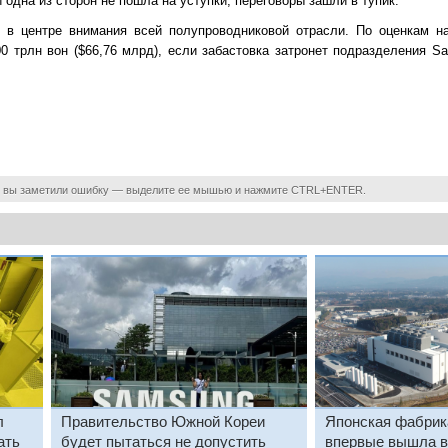
одна из сторон не пошла на уступки, переговоры зашли в тупик.
т в центре внимания всей полупроводниковой отрасли. По оценкам н
0 трлн вон ($66,76 млрд), если забастовка затронет подразделения S
 вы заметили ошибку — выделите ее мышью и нажмите CTRL+ENTER.
л
Правительство Южной Кореи
Японская фабри
ать
будет пытаться не допустить
впервые вышла 