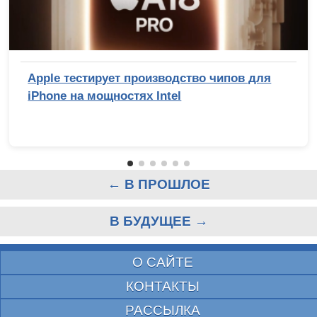
Apple тестирует производство чипов для
iPhone на мощностях Intel
← В ПРОШЛОЕ
В БУДУЩЕЕ →
О САЙТЕ
КОНТАКТЫ
РАССЫЛКА