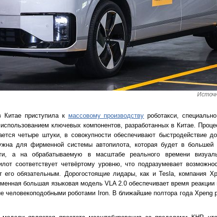
Источн
в Китае приступила к
массовому производству
роботакси, специально
использованием ключевых компонентов, разработанных в Китае. Процесс
вается четыре штуки, в совокупности обеспечивают быстродействие д
ужна для фирменной системы автопилота, которая будет в большей 
ти, а на обрабатываемую в масштабе реального времени визуа
лот соответствует четвёртому уровню, что подразумевает возможнос
т его обязательным. Дорогостоящие лидары, как и Tesla, компания X
рменная большая языковая модель VLA 2.0 обеспечивает время реакции 
е человекоподобными роботами Iron. В ближайшие полтора года Xpeng 