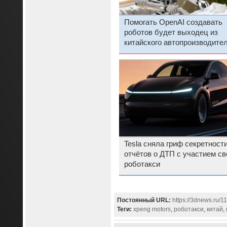
Помогать OpenAI создавать
роботов будет выходец из
китайского автопроизводите
Xpeng
Tesla сняла гриф секретности
отчётов о ДТП с участием св
роботакси
Постоянный URL:
https://3dnews.ru/
Теги:
xpeng motors
,
роботакси
,
китай
,