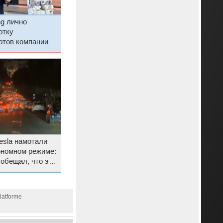
g лично
отку
отов компании
esla намотали
ономном режиме:
обещал, что это
заться от
я
latforme