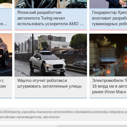
Японский разработчик
Гендиректор Xpen
автопилота Turing начал
возглавит разраб
ля
использовать ускорители AMD на
гуманоидных роб
фоне финансирования со
стороны этой компании
 с
Waymo отучит роботакси
Электромобили T
оих
штурмовать затопленные улицы
16 млрд км в авт
ранее Илон Маск 
позволит им отка
надзора водител
1141904/xpeng-zapustila-massovoe-proizvodstvo-robotaksina-polnostyu-kitayskoy-p
китайские производители
,
автопилот