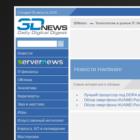
Сегодня 08 августа 2026
3DNews
Технологии и рынок IT. Н
Новости
Новости Hardware
IT-финансы
Offсянка
Самое интересное в обзорах
Аналитика
Лучший процессор под DDR4 в 
Видеокарты
Обзор смартфона HUAWEI Pura 
Звук и акустика
Обзор смартфона HUAWEI Pura
Игры
Искусственный интеллект
Корпуса, БП и охлаждение
Мастерская