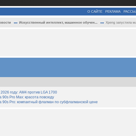
О САЙТЕ
РЕКЛАМА
РАССЫ
овости
Искусственный интеллект, машинное обучен...
Xpeng запустила массовое производство ро.
2026 году: AM4 против LGA 1700
90s Pro Max: красота повсюду
 90s Pro: компактный флагман по субфлагманской цене