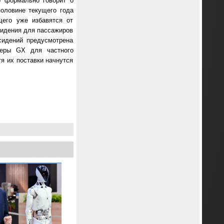
о формально говорит о
половине текущего года
щего уже избавятся от
сидения для пассажиров
сидений предусмотрена
оверы GX для частного
я их поставки начнутся