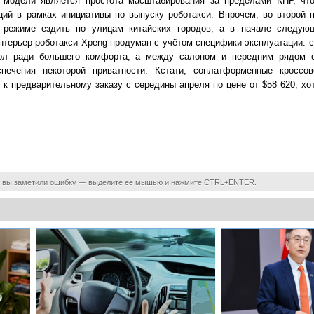
 модели является простота масштабирования за пределами КНР, чт
ий в рамках инициативы по выпуску роботакси. Впрочем, во второй 
 режиме ездить по улицам китайских городов, а в начале следую
нтерьер роботакси Xpeng продуман с учётом специфики эксплуатации: 
гол ради большего комфорта, а между салоном и передним рядом 
спечения некоторой приватности. Кстати, соплатформенные кросс
к предварительному заказу с середины апреля по цене от $58 620, хот
 вы заметили ошибку — выделите ее мышью и нажмите CTRL+ENTER.