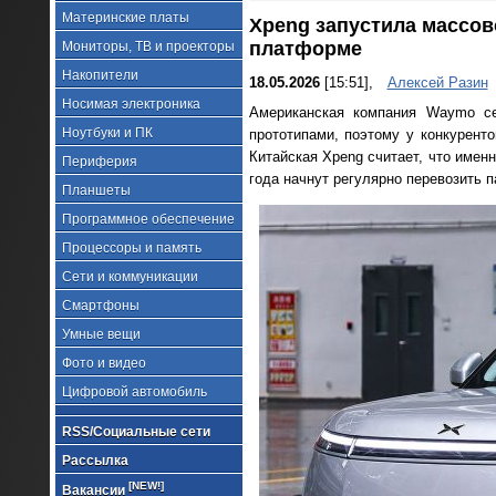
Материнские платы
Xpeng запустила массов
платформе
Мониторы, ТВ и проекторы
Накопители
18.05.2026
[15:51],
Алексей Разин
Носимая электроника
Американская компания Waymo се
Ноутбуки и ПК
прототипами, поэтому у конкурент
Китайская Xpeng считает, что имен
Периферия
года начнут регулярно перевозить п
Планшеты
Программное обеспечение
Процессоры и память
Сети и коммуникации
Смартфоны
Умные вещи
Фото и видео
Цифровой автомобиль
RSS/Социальные сети
Рассылка
[NEW!]
Вакансии