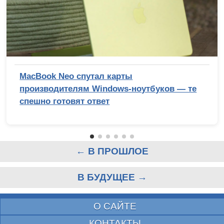
MacBook Neo спутал карты
производителям Windows-ноутбуков — те
спешно готовят ответ
← В ПРОШЛОЕ
В БУДУЩЕЕ →
О САЙТЕ
КОНТАКТЫ