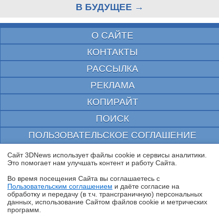
В БУДУЩЕЕ →
О САЙТЕ
КОНТАКТЫ
РАССЫЛКА
РЕКЛАМА
КОПИРАЙТ
ПОИСК
ПОЛЬЗОВАТЕЛЬСКОЕ СОГЛАШЕНИЕ
ЗАЩИЩЕНО CURATOR
Сайт 3DNews использует файлы cookie и сервисы аналитики.
Это помогает нам улучшать контент и работу Cайта.
© 1997—2026 Электронное периодическое издание "3ДНьюс" | Свидетельство о
регистрации СМИ Эл ФС 77-22224
Во время посещения Cайта вы соглашаетесь с
выдано Федеральной Службой по надзору за соблюдением законодательства в сфере
Пользовательским соглашением
и даёте согласие на
массовых коммуникаций и охране культурного наследия
✖
обработку и передачу (в т.ч. трансграничную) персональных
При цитировании документа ссылка на сайт с указанием автора обязательна. Полное
данных, использование Cайтом файлов cookie и метрических
заимствование документа является нарушением
программ.
российского и международного законодательства и возможно только с согласия
редакции 3DNews.