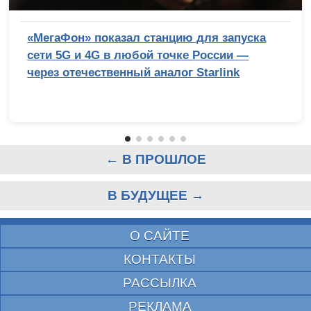
«МегаФон» показал станцию для запуска
сети 5G и 4G в любой точке России —
через отечественный аналог Starlink
← В ПРОШЛОЕ
В БУДУЩЕЕ →
О САЙТЕ
КОНТАКТЫ
РАССЫЛКА
РЕКЛАМА