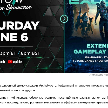
Источник из
сширенной демонстрации Archetype Entertainment планирует показать ч
ешений и многое другое.
начнут публиковать обзорные ролики, посвящённые разным аспектам 
иям и последствиям, ролевым механикам и эффекту замедления времени