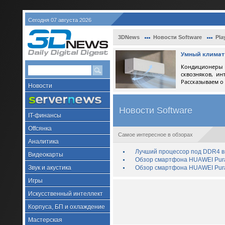
Сегодня 07 августа 2026
3DNews
Новости Software
Pla
Умный климат 
Кондиционеры 
сквозняков, ин
Рассказываем о
Новости
Новости Software
IT-финансы
Offсянка
Самое интересное в обзорах
Аналитика
Лучший процессор под DDR4 в 
Видеокарты
Обзор смартфона HUAWEI Pura 
Звук и акустика
Обзор смартфона HUAWEI Pura
Игры
Искусственный интеллект
Корпуса, БП и охлаждение
Мастерская