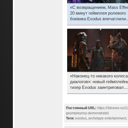
«С возвращением, Mass Effec
20 минут геймплея ролевого
боевика Exodus впечатлили
фанатов
«Наконец-то никакого колеса
диалогов»: новый геймплейн
тизер Exodus заинтриговал
фанатов Mass Effect
Постоянный URL:
https://3dnews.ru/1
geympleynoy-demonstratsii
Теги:
exodus
,
archetype entertainment
,