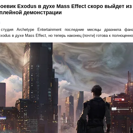
евик Exodus в духе Mass Effect скоро выйдет из
мплейной демонстрации
в
студия Archetype Entertainment последние месяцы дразнила фана
odus в духе Mass Effect, но теперь наконец (почти) готова к полноценно