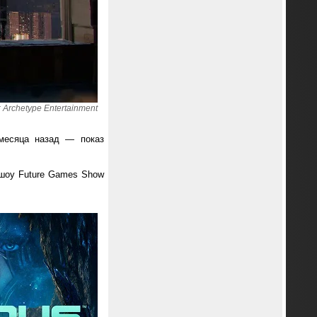
Archetype Entertainment
есяца назад — показ
 шоу Future Games Show