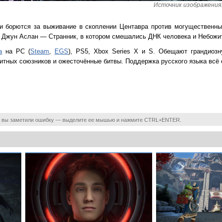
Источник изображения: 
 борются за выживание в скоплении Центавра против могущественны
 Джун Аслан — Странник, в котором смешались ДНК человека и Небожи
а
на PC (
Steam
,
EGS
), PS5, Xbox Series X и S. Обещают грандиозн
тных союзников и ожесточённые битвы. Поддержка русского языка всё 
 вы заметили ошибку — выделите ее мышью и нажмите CTRL+ENTER.