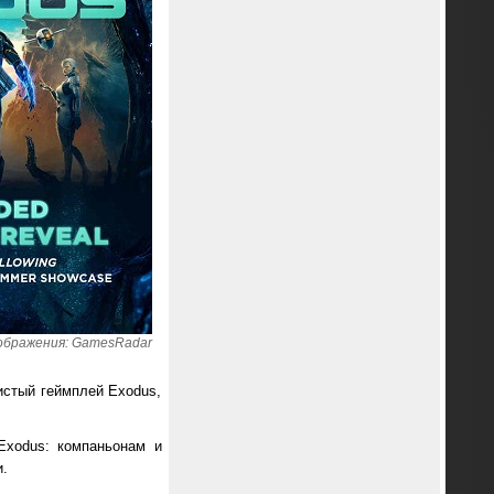
ображения: GamesRadar
истый геймплей Exodus,
Exodus: компаньонам и
.