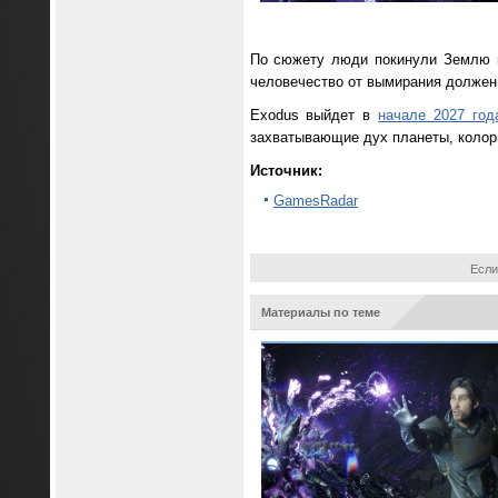
По сюжету люди покинули Землю и
человечество от вымирания должен
Exodus выйдет в
начале 2027 год
захватывающие дух планеты, колори
Источник:
GamesRadar
Если
Материалы по теме