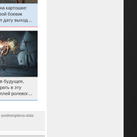
на картошке:
вой боевик
л дату выхода в
team и
вания
 в будущее,
рать в эту
мплей ролевого
 духе Mass
ил фанатов
ni-podtvergdena-data-