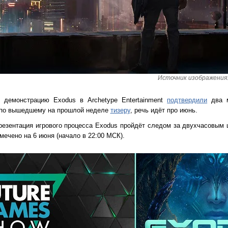
Источник изображения: 
 демонстрацию Exodus в Archetype Entertainment
подтвердили
два м
 по вышедшему на прошлой неделе
тизеру
, речь идёт про июнь.
резентация игрового процесса Exodus пройдёт следом за двухчасовым
мечено на 6 июня (начало в 22:00 МСК).