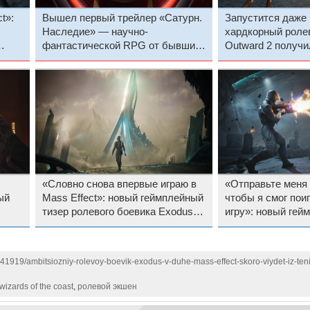
t»:
Вышел первый трейлер «Сатурн.
Запустится даже 
Наследие» — научно-
хардкорный роле
фантастической RPG от бывших
Outward 2 получи
разработчиков Baldur’s Gate 3
раннем доступе S
системные требо
«Словно снова впервые играю в
«Отправьте меня
ый
Mass Effect»: новый геймплейный
чтобы я смог поиг
тизер ролевого боевика Exodus
игру»: новый гей
от ветеранов BioWare заворожил
боевика Exodus в
фанатов
Effect взбудораж
141919/ambitsiozniy-rolevoy-boevik-exodus-v-duhe-mass-effect-skoro-viydet-iz-te
wizards of the coast
,
ролевой экшен