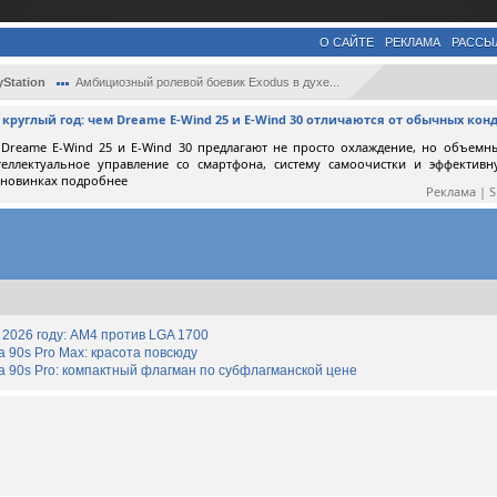
О САЙТЕ
РЕКЛАМА
РАССЫ
yStation
Амбициозный ролевой боевик Exodus в духе...
круглый год: чем Dreame E-Wind 25 и E-Wind 30 отличаются от обычных ко
Dreame E-Wind 25 и E-Wind 30 предлагают не просто охлаждение, но объемн
теллектуальное управление со смартфона, систему самоочистки и эффектив
 новинках подробнее
Реклама | 
2026 году: AM4 против LGA 1700
90s Pro Max: красота повсюду
 90s Pro: компактный флагман по субфлагманской цене