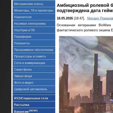
Материнские платы
Амбициозный ролевой бо
подтверждена дата гей
Мониторы, ТВ и проекторы
Накопители
18.05.2026
[18:47],
Михаил Романо
Носимая электроника
Основанная ветеранами BioWare 
фантастического ролевого экшена Ex
Ноутбуки и ПК
Периферия
Планшеты
Программное обеспечение
Процессоры и память
Сети и коммуникации
Смартфоны
Умные вещи
Фото и видео
Цифровой автомобиль
RSS/Социальные сети
Рассылка
[NEW!]
Вакансии