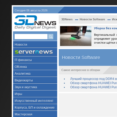
Сегодня 06 августа 2026
3DNews
Новости Software
Иск
Уборка без ко
Вертикальный 
определяет уро
очистки щётки 
Новости
Новости Software
IT-финансы
Offсянка
Самое интересное в обзорах
Аналитика
Лучший процессор под DDR4 в 
Видеокарты
Обзор смартфона HUAWEI Pura 
Звук и акустика
Обзор смартфона HUAWEI Pura
Игры
Искусственный интеллект
Корпуса, БП и охлаждение
Мастерская