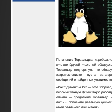
По мнению Торвальдса,
«предельн
кто-то другой тоже её обнаружи
Торвальдс подчеркнул, что обнар
закрытом списке — пустая трата вре
сообщений о найденных уязвимостях
«Инструменты ИИ — это здорово, 
бессмысленную фиктивную работу.
опыта,
— продолжил Торвальдс.
патч и добавьте реальную ценно
имея реального понимания»
.