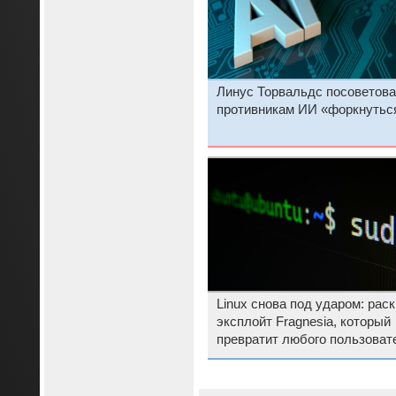
Линус Торвальдс посоветов
противникам ИИ «форкнутьс
Linux снова под ударом: рас
эксплойт Fragnesia, который
превратит любого пользоват
администратора