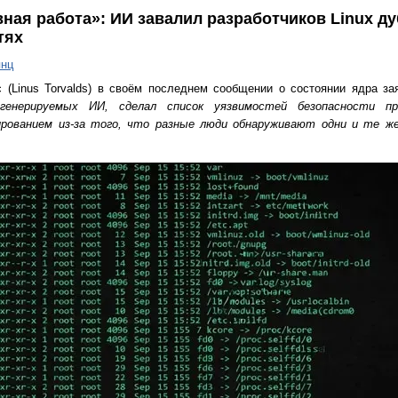
ая работа»: ИИ завалил разработчиков Linux д
тях
янц
 (Linus Torvalds) в своём последнем сообщении о состоянии ядра з
генерируемых ИИ, сделал список уязвимостей безопасности пр
ированием из-за того, что разные люди обнаруживают одни и те 