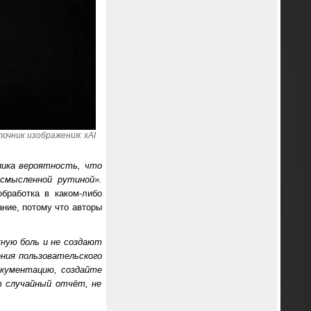
очник изображения: xAI
лика вероятность, что
смысленной рутиной».
бработка в каком-либо
ание, потому что авторы
ную боль и не создают
ния пользовательского
кументацию, создайте
т случайный отчёт, не