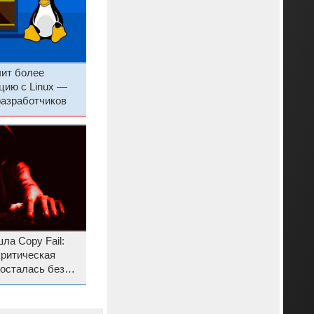
чит более
цию с Linux —
разработчиков
шла Copy Fail:
критическая
 осталась без