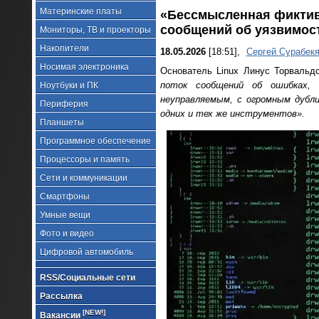
Материнские платы
«Бессмысленная фиктивн
сообщений об уязвимос
Мониторы, ТВ и проекторы
Накопители
18.05.2026
[18:51],
Сергей Сурабек
Носимая электроника
Основатель Linux Линус Торвальдс
поток сообщений об ошибках, 
Ноутбуки и ПК
неуправляемым, с огромным дубл
Периферия
одних и тех же инструментов».
Планшеты
Программное обеспечение
Процессоры и память
Сети и коммуникации
Смартфоны
Умные вещи
Фото и видео
Цифровой автомобиль
RSS/Социальные сети
Рассылка
[NEW!]
Вакансии