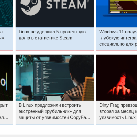
ал
Linux не удержал 5-процентную
Windows 11 полу
я»
долю в статистике Steam
глубокую интегра
специально для 
крыт
В Linux предложили встроить
Dirty Frag превзо
экстренный «рубильник» для
вторая за месяц 
еля в
защиты от уязвимостей CopyFail
уязвимость Linux
и Dirty Frag
исправлений