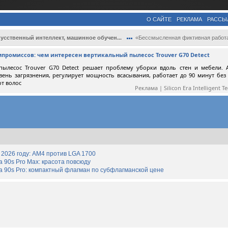
О САЙТЕ
РЕКЛАМА
РАССЫ
усственный интеллект, машинное обучен...
«Бессмысленная фиктивная работа»: ИИ зав..
мпромиссов: чем интересен вертикальный пылесос Trouver G70 Detect
пылесос Trouver G70 Detect решает проблему уборки вдоль стен и мебели. 
вень загрязнения, регулирует мощность всасывания, работает до 90 минут без
от волос
Реклама | Silicon Era Intelligent T
2026 году: AM4 против LGA 1700
90s Pro Max: красота повсюду
 90s Pro: компактный флагман по субфлагманской цене