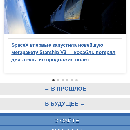
SpaceX впервые запустила новейшую
мегаракету Starship V3 — корабль потерял
двигатель, но продолжил полёт
← В ПРОШЛОЕ
В БУДУЩЕЕ →
О САЙТЕ