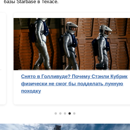
базы Starbase в Техасе.
Снято в Голливуде? Почему Стэнли Кубрик
физически не смог бы подделать лунную
походку