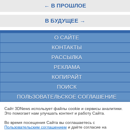
← В ПРОШЛОЕ
В БУДУЩЕЕ →
О САЙТЕ
КОНТАКТЫ
РАССЫЛКА
РЕКЛАМА
КОПИРАЙТ
ПОИСК
ПОЛЬЗОВАТЕЛЬСКОЕ СОГЛАШЕНИЕ
ЗАЩИЩЕНО CURATOR
Сайт 3DNews использует файлы cookie и сервисы аналитики.
Это помогает нам улучшать контент и работу Cайта.
© 1997—2026 Электронное периодическое издание "3ДНьюс" | Свидетельство о
регистрации СМИ Эл ФС 77-22224
Во время посещения Cайта вы соглашаетесь с
выдано Федеральной Службой по надзору за соблюдением законодательства в сфере
Пользовательским соглашением
и даёте согласие на
массовых коммуникаций и охране культурного наследия